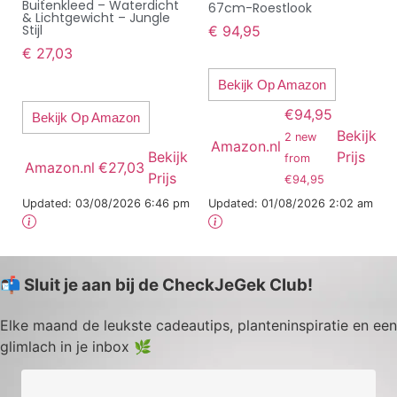
Buitenkleed – Waterdicht
67cm-Roestlook
& Lichtgewicht – Jungle
Stijl
€
94,95
€
27,03
Bekijk Op Amazon
€94,95
Bekijk Op Amazon
Bekijk
2 new
Amazon.nl
Bekijk
Prijs
from
Amazon.nl
€27,03
Prijs
€94,95
Updated:
03/08/2026 6:46 pm
Updated:
01/08/2026 2:02 am
📬 Sluit je aan bij de CheckJeGek Club!
Elke maand de leukste cadeautips, planteninspiratie en een
glimlach in je inbox 🌿