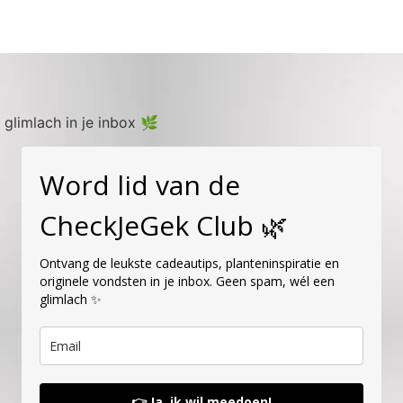
 glimlach in je inbox 🌿
Word lid van de
CheckJeGek Club 🌿
Ontvang de leukste cadeautips, planteninspiratie en
originele vondsten in je inbox. Geen spam, wél een
glimlach ✨
👉 Ja, ik wil meedoen!