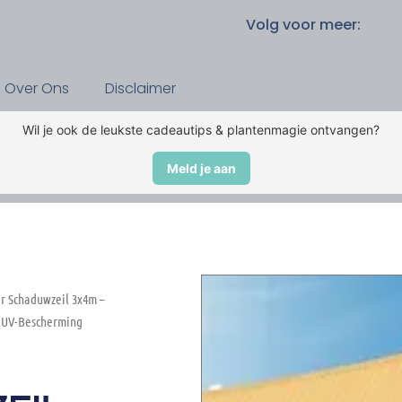
Volg voor meer:
Over Ons
Disclaimer
Wil je ook de leukste cadeautips & plantenmagie ontvangen?
Meld je aan
r Schaduwzeil 3x4m –
– UV-Bescherming