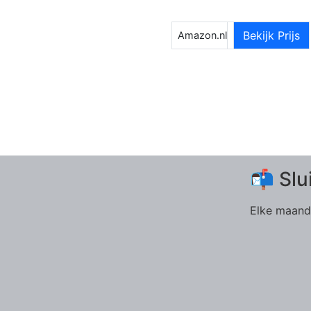
Bekijk Prijs
Amazon.nl
📬 Slu
Elke maand 