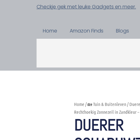
Checkje gek met leuke Gadgets en meer.
Home
Amazon Finds
Blogs
Home
/
🏡 Tuin & Buitenleven
/ Duere
Rechthoekig Zonnezeil in Zandkleur 
DUERER