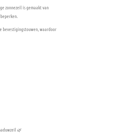
ige zonnezeil is gemaakt van
e beperken.
ige bevestigingstouwen, waardoor
chaduwzeil 🌿