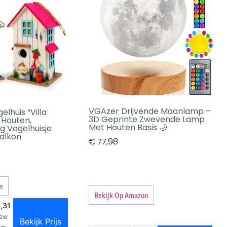
VGAzer Drijvende Maanlamp –
elhuis “Villa
3D Geprinte Zwevende Lamp
 Houten,
Met Houten Basis 🌙
 Vogelhuisje
Balkon
€
77,98
n
Bekijk Op Amazon
,31
new
Bekijk Prijs