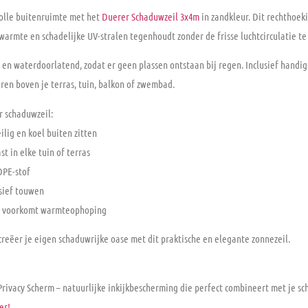
volle buitenruimte met het
Duerer Schaduwzeil 3x4m
in zandkleur. Dit rechthoek
 warmte en schadelijke UV-stralen tegenhoudt zonder de frisse luchtcirculatie t
 en waterdoorlatend, zodat er geen plassen ontstaan bij regen. Inclusief hand
eren boven je terras, tuin, balkon of zwembad.
 schaduwzeil:
ilig en koel buiten zitten
st in elke tuin of terras
DPE-stof
sief touwen
– voorkomt warmteophoping
eëer je eigen schaduwrijke oase met dit praktische en elegante zonnezeil.
Privacy Scherm
– natuurlijke inkijkbescherming die perfect combineert met je s
er!