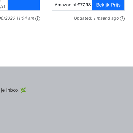
om
Bekijk Prijs
Amazon.nl
€77,98
,31
08/2026 11:04 am
Updated:
1 maand ago
 je inbox 🌿