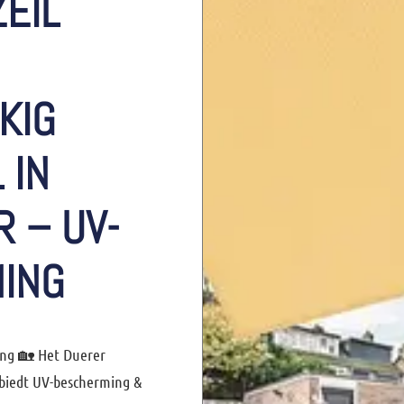
EIL
KIG
 IN
 – UV-
ING
ing 🏡 Het
Duerer
biedt UV-bescherming &