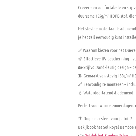
Creëer een comfortabele en stijl
duurzame
185g/m² HDPE-stof
, die
Het stevige materiaal is ademend
je het zeil eenvoudig kunt install
✅
Waarom kiezen voor het Duerer
🌞 Effectieve
UV-bescherming
– ve
🏡
Stijlvol zandkleurig design
– pa
🧵 Gemaakt van stevig
185g/m² H
🔗 Eenvoudig te monteren – inclu
💧 Waterdoorlatend & ademend 
Perfect voor warme zomerdagen: cr
🌴
Nog meer sfeer voor je tuin?
Bekijk ook het
Sol Royal Bamboe 
👉
Ontdek het Bamboe Scherm hi