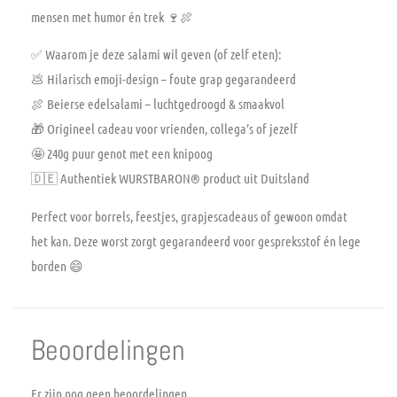
mensen met humor én trek 🍷🍖
✅
Waarom je deze salami wil geven (of zelf eten):
💩 Hilarisch emoji-design – foute grap gegarandeerd
🍖 Beierse edelsalami – luchtgedroogd & smaakvol
🎁 Origineel cadeau voor vrienden, collega’s of jezelf
🤩 240g puur genot met een knipoog
🇩🇪 Authentiek WURSTBARON® product uit Duitsland
Perfect voor borrels, feestjes, grapjescadeaus of gewoon omdat
het kan. Deze worst zorgt gegarandeerd voor gespreksstof én lege
borden 😄
Beoordelingen
Er zijn nog geen beoordelingen.