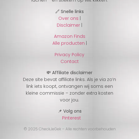
lachen – en stiekem op wilt klikken.
🔗 Snelle links
Over ons
|
Disclaimer
|
Amazon Finds
Alle producten
|
Privacy Policy
Contact
💸 Affiliate disclaimer
Deze site bevat affiliate links. Als je via zo’n
link iets koopt, ontvangen wij soms een
kleine commissie – zonder extra kosten
voor jou.
📌 Volg ons
Pinterest
© 2025 CheckJeGek – Alle rechten voorbehouden