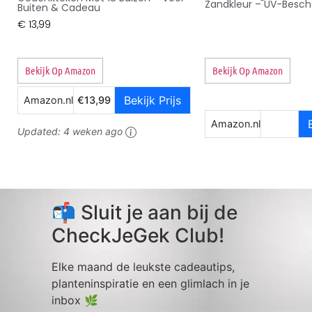
Zandkleur – UV-Besc
Buiten & Cadeau
€
13,99
Bekijk Op Amazon
Bekijk Op Amazon
Bekijk Prijs
Amazon.nl
€13,99
Amazon.nl
Updated:
4 weken ago
📬 Sluit je aan bij de
CheckJeGek Club!
Elke maand de leukste cadeautips,
planteninspiratie en een glimlach in je
inbox 🌿