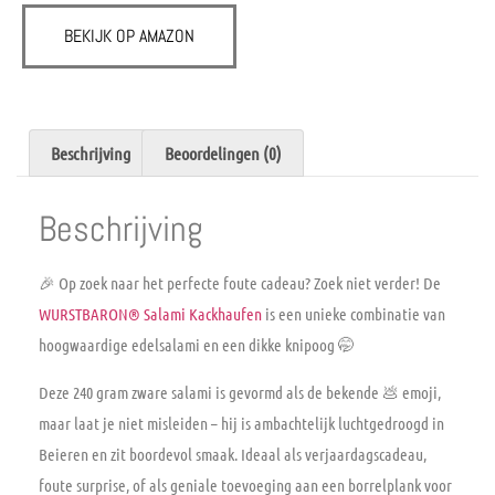
BEKIJK OP AMAZON
Beschrijving
Beoordelingen (0)
Beschrijving
🎉
Op zoek naar het perfecte foute cadeau?
Zoek niet verder! De
WURSTBARON® Salami Kackhaufen
is een unieke combinatie van
hoogwaardige edelsalami
en een dikke knipoog 🤭
Deze
240 gram zware salami
is gevormd als de bekende 💩 emoji,
maar laat je niet misleiden – hij is ambachtelijk
luchtgedroogd in
Beieren
en zit boordevol smaak. Ideaal als
verjaardagscadeau
,
foute surprise, of als geniale toevoeging aan een borrelplank voor