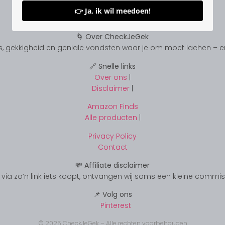
👉 Ja, ik wil meedoen!
🌀 Over CheckJeGek
, gekkigheid en geniale vondsten waar je om moet lachen – en s
🔗 Snelle links
Over ons
|
Disclaimer
|
Amazon Finds
Alle producten
|
Privacy Policy
Contact
💸 Affiliate disclaimer
s je via zo’n link iets koopt, ontvangen wij soms een kleine commi
📌 Volg ons
Pinterest
© 2025 CheckJeGek – Alle rechten voorbehouden