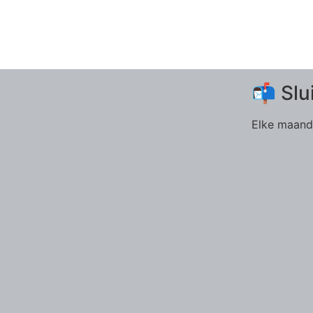
📬 Slu
Elke maand 