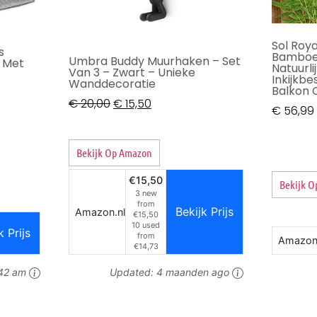
Sol Roy
s
Bamboe
Umbra Buddy Muurhaken – Set
 Met
Natuurl
Van 3 – Zwart – Unieke
Inkijkbe
Wanddecoratie
Balkon 
€
20,00
€
15,50
€
56,99
Bekijk Op Amazon
€15,50
Bekijk 
3 new
from
Bekijk Prijs
Amazon.nl
€15,50
10 used
k Prijs
from
Amazon
€14,73
42 am
Updated:
4 maanden ago