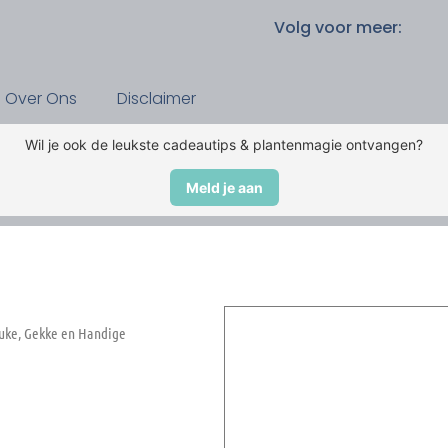
Volg voor meer:
Over Ons
Disclaimer
Wil je ook de leukste cadeautips & plantenmagie ontvangen?
Meld je aan
uke, Gekke en Handige