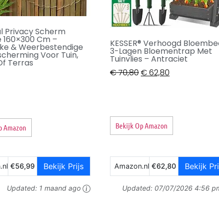
al Privacy Scherm
 160×300 Cm –
KESSER® Verhoogd Bloembe
ijke & Weerbestendige
3-Lagen Bloementrap Met
scherming Voor Tuin,
Tuinvlies – Antraciet
Of Terras
€
70,80
€
62,80
Bekijk Op Amazon
Op Amazon
Bekijk Prijs
Bekijk Pri
.nl
€56,99
Amazon.nl
€62,80
Updated:
1 maand ago
Updated:
07/07/2026 4:56 p