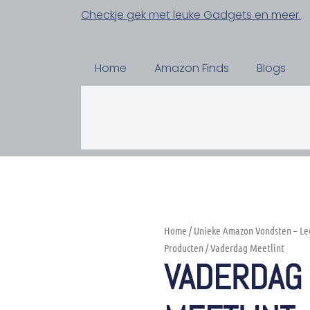
Checkje gek met leuke Gadgets en meer.
Home
Amazon Finds
Blogs
Home
/
Unieke Amazon Vondsten – Le
Producten
/ Vaderdag Meetlint
VADERDAG