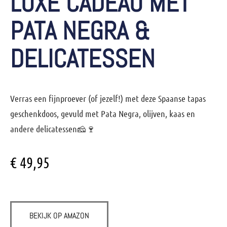
LUXE CADEAU MET
PATA NEGRA &
DELICATESSEN
Verras een fijnproever (of jezelf!) met deze
Spaanse tapas
geschenkdoos
, gevuld met Pata Negra, olijven, kaas en
andere delicatessen🧀🍷
€
49,95
BEKIJK OP AMAZON