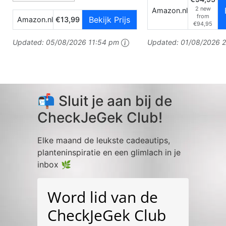
2 new
Amazon.nl
from
Bekijk Prijs
Amazon.nl
€13,99
€94,95
Updated:
05/08/2026 11:54 pm
Updated:
01/08/2026 2
📬 Sluit je aan bij de
CheckJeGek Club!
Elke maand de leukste cadeautips,
planteninspiratie en een glimlach in je
inbox 🌿
Word lid van de
CheckJeGek Club