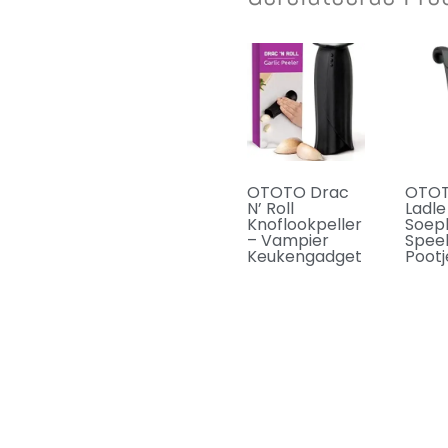
OTOTO Drac
OTOT
N’ Roll
Ladle
Knoflookpeller
Soep
– Vampier
Spee
Keukengadget
Pootj