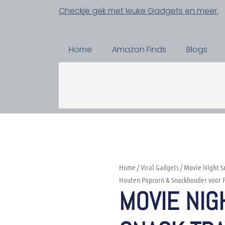
Checkje gek met leuke Gadgets en meer.
Home
Amazon Finds
Blogs
Home
/
Viral Gadgets
/ Movie Night S
Houten Popcorn & Snackhouder voor 
MOVIE NIG