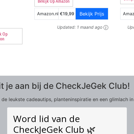
Bekijk Op Amazon
Bekijk Prijs
Amazon.nl
€19,99
Amaz
Updated:
1 maand ago
Up
k Op
on
it je aan bij de CheckJeGek Club!
de leukste cadeautips, planteninspiratie en een glimlach in
Word lid van de
CheckJeGek Club 🌿