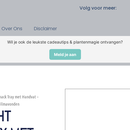
Volg voor meer:
Over Ons
Disclaimer
Wil je ook de leukste cadeautips & plantenmagie ontvangen?
Meld je aan
nack Tray met Handvat –
Filmavonden
HT