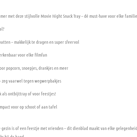
mer met deze stijlvolle
Movie Night Snack Tray
– dé must-have voor elke famili
al?
vatten
– makkelijk te dragen en super sfeervol
erkenbaar voor elke filmfan
oor popcorn, snoepjes, drankjes en meer
– zeg vaarwel tegen wegwerpbakjes
 als ontbijttray of voor feestjes!
mpact voor op schoot of aan tafel
 gezin is of een feestje met vrienden – dit dienblad maakt van elke gelegenhei
ks bij de hand.