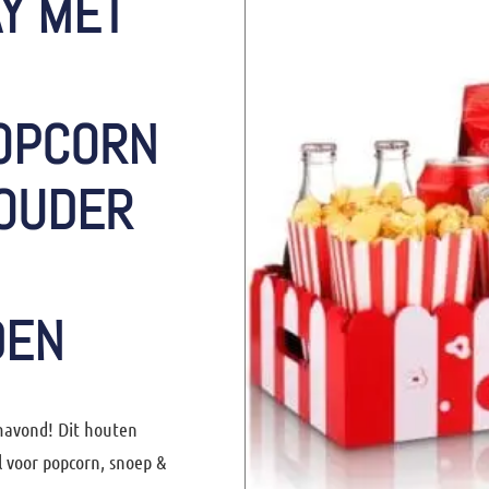
Y MET
OPCORN
OUDER
DEN
lmavond! Dit houten
l voor popcorn, snoep &