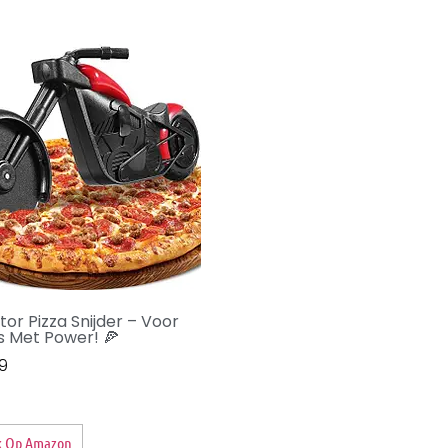
tor Pizza Snijder – Voor
’s Met Power! 🍕
9
k Op Amazon