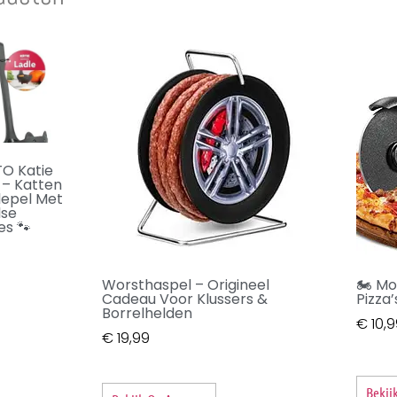
O Katie
 – Katten
lepel Met
lse
es 🐾
Worsthaspel – Origineel
🏍️ Mo
Cadeau Voor Klussers &
Pizza
Borrelhelden
€
10,9
€
19,99
Bekij