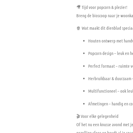
🎥
Tijd voor popcorn & plezier!
Breng de bioscoop naar je woonka
🍿
Wat maakt dit dienblad specia
Houten ontwerp met hand
Popcorn design
– leuk en h
Perfect formaat
– ruimte v
Herbruikbaar & duurzaam
Multifunctioneel
– ook leuk
Afmetingen
– handig en co
🎬
Voor elke gelegenheid
Of het nu een knusse avond met je
gezellige sfeer en houdt al je snac