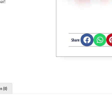
aar!
Share
n (0)