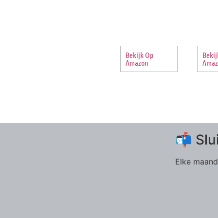
Bekijk Op
Bekij
Amazon
Amaz
📬 Slu
Elke maand 