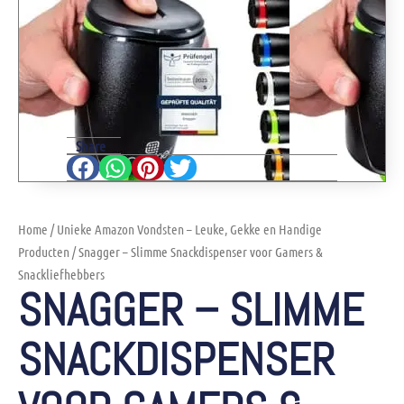
Share
Home
/
Unieke Amazon Vondsten – Leuke, Gekke en Handige
Producten
/ Snagger – Slimme Snackdispenser voor Gamers &
Snackliefhebbers
SNAGGER – SLIMME
SNACKDISPENSER