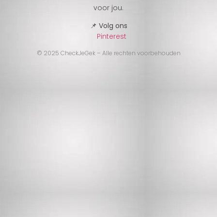
voor jou.
📌 Volg ons
Pinterest
© 2025 CheckJeGek – Alle rechten voorbehouden