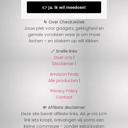
👉 Ja, ik wil meedoen!
🌀 Over CheckJeGek
Jouw plek voor gadgets, gekkigheid en
geniale vondsten waar je om moet
lachen – en stiekem op wilt klikken.
🔗 Snelle links
Over ons
|
Disclaimer
|
Amazon Finds
Alle producten
|
Privacy Policy
Contact
💸 Affiliate disclaimer
Deze site bevat affiliate links. Als je via zo’n
link iets koopt, ontvangen wij soms een
kleine commissie – zonder extra kosten