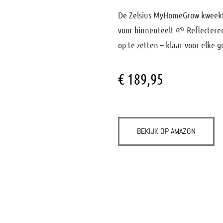
De
Zelsius MyHomeGrow kweek
voor binnenteelt 🌱 Reflecteren
op te zetten – klaar voor elke g
€
189,95
BEKIJK OP AMAZON