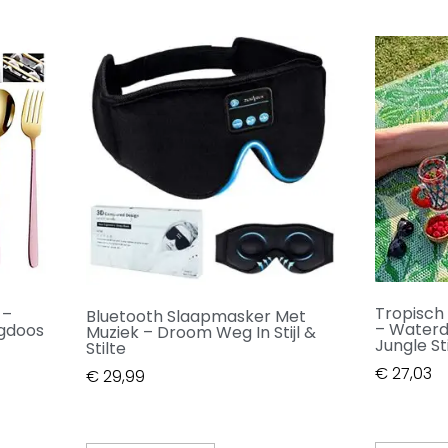
Tropisch
 –
Bluetooth Slaapmasker Met
– Waterd
rgdoos
Muziek – Droom Weg In Stijl &
Jungle Sti
Stilte
€
27,03
€
29,99