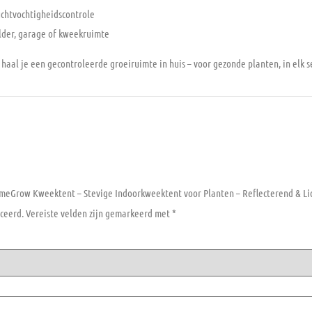
luchtvochtigheidscontrole
elder, garage of kweekruimte
aal je een gecontroleerde groeiruimte in huis – voor gezonde planten, in elk s
meGrow Kweektent – Stevige Indoorkweektent voor Planten – Reflecterend & Lic
ceerd.
Vereiste velden zijn gemarkeerd met
*