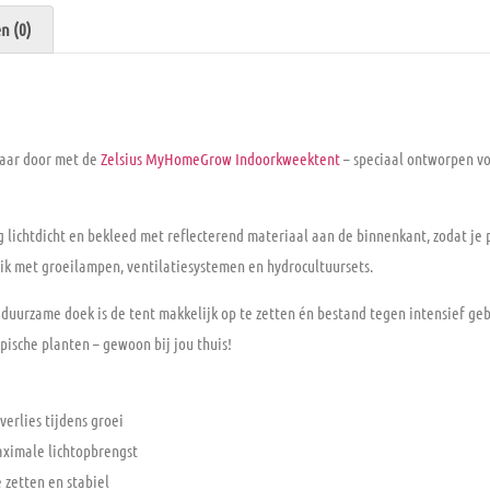
n (0)
jaar door met de
Zelsius MyHomeGrow Indoorkweektent
– speciaal ontworpen v
ig
lichtdicht
en bekleed met
reflecterend materiaal aan de binnenkant
, zodat je
ruik met groeilampen, ventilatiesystemen en hydrocultuursets.
 duurzame doek is de tent
makkelijk op te zetten
én bestand tegen intensief geb
pische planten – gewoon bij jou thuis!
verlies tijdens groei
aximale lichtopbrengst
 zetten en stabiel