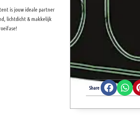
tent
is jouw ideale partner
d, lichtdicht & makkelijk
roeifase!
Share