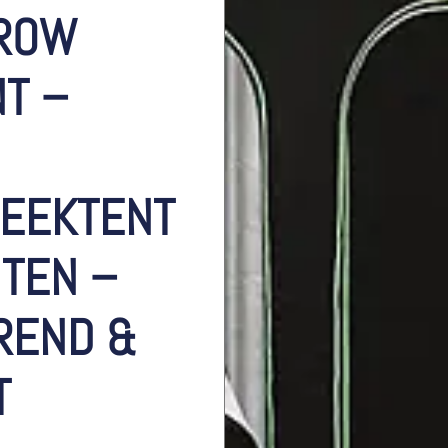
ROW
T –
EEKTENT
TEN –
REND &
T