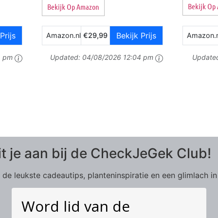
Bekijk Op
Bekijk Op Amazon
Prijs
Bekijk Prijs
Amazon.nl
€29,99
Amazon.n
4 pm
Updated:
04/08/2026 12:04 pm
Update
it je aan bij de CheckJeGek Club!
de leukste cadeautips, planteninspiratie en een glimlach in
Word lid van de