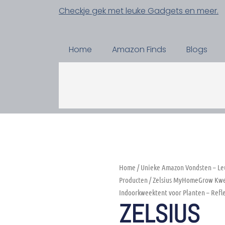
Checkje gek met leuke Gadgets en meer.
Home
Amazon Finds
Blogs
Home
/
Unieke Amazon Vondsten – Le
Producten
/ Zelsius MyHomeGrow Kwe
Indoorkweektent voor Planten – Refle
ZELSIUS