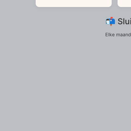
📬 Slu
Elke maand 