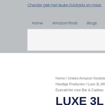
Checkje gek met leuke Gadgets en meer.
Home
Amazon Finds
Blogs
Home
/
Unieke Amazon Vondste
Handige Producten
/ Luxe 3L Wh
Eyecatcher voor Bar & Cadeau
LUXE 3L