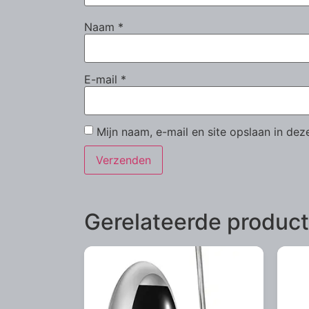
Naam
*
E-mail
*
Mijn naam, e-mail en site opslaan in de
Gerelateerde produc