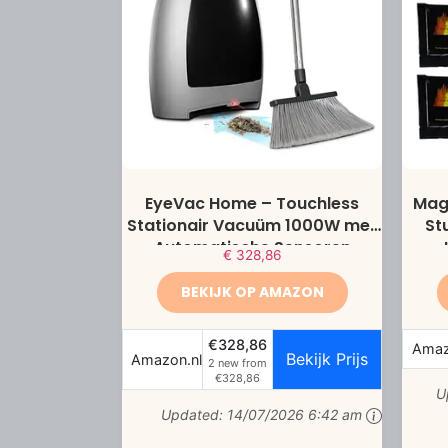
EyeVac Home – Touchless
Mag
Stationair Vacuüm 1000W met
St
Automatische Sensoren
€
328,86
BEKIJK OP AMAZON
€328,86
Amaz
Bekijk Prijs
Amazon.nl
2 new from
€328,86
U
Updated:
14/07/2026 6:42 am