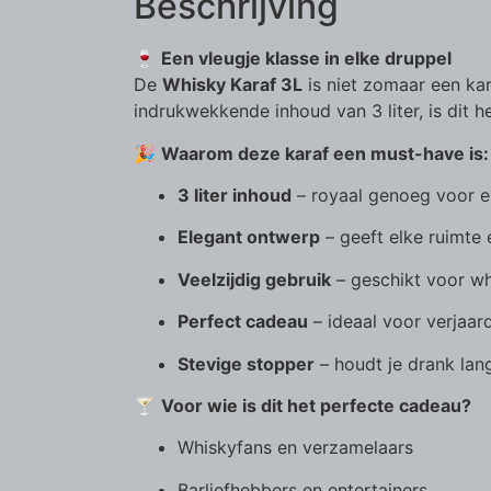
Beschrijving
🍷
Een vleugje klasse in elke druppel
De
Whisky Karaf 3L
is niet zomaar een kar
indrukwekkende inhoud van 3 liter, is dit h
🎉
Waarom deze karaf een must-have is:
3 liter inhoud
– royaal genoeg voor el
Elegant ontwerp
– geeft elke ruimte 
Veelzijdig gebruik
– geschikt voor wh
Perfect cadeau
– ideaal voor verjaar
Stevige stopper
– houdt je drank lan
🍸
Voor wie is dit het perfecte cadeau?
Whiskyfans en verzamelaars
Barliefhebbers en entertainers