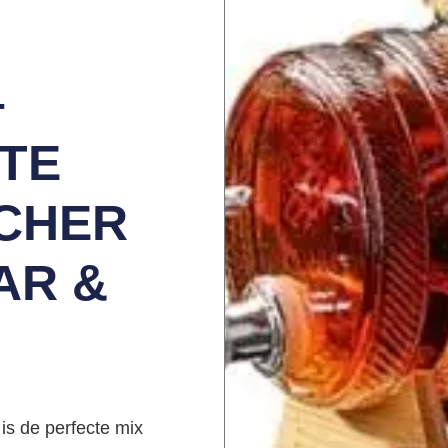
–
TE
CHER
AR &
U
is de perfecte mix