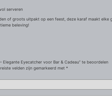
lvol serveren
den of groots uitpakt op een feest, deze karaf maakt elke g
tieme beleving!
– Elegante Eyecatcher voor Bar & Cadeau” te beoordelen
reiste velden zijn gemarkeerd met
*