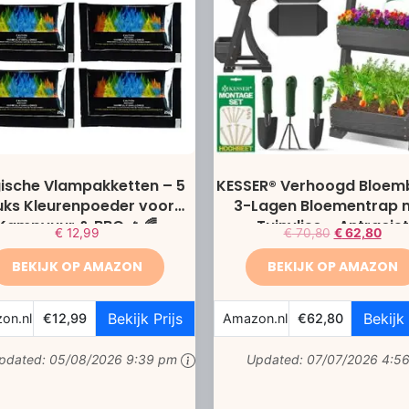
ische Vlampakketten – 5
KESSER® Verhoogd Bloem
uks Kleurenpoeder voor
3-Lagen Bloementrap 
Kampvuur & BBQ 🔥🌈
Tuinvlies – Antraciet
€
12,99
€
70,80
€
62,80
BEKIJK OP AMAZON
BEKIJK OP AMAZON
Bekijk Prijs
Bekijk 
on.nl
€12,99
Amazon.nl
€62,80
pdated:
05/08/2026 9:39 pm
Updated:
07/07/2026 4:5