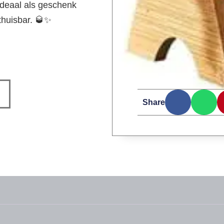
. Ideaal als geschenk
thuisbar. 🥃✨
Share