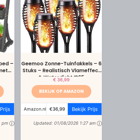
bed –
Geemoo Zonne-Tuinfakkels – 6
met
Stuks – Realistisch Vlameffect
& Waterdicht IP65
€
36,99
BEKIJK OP AMAZON
Prijs
Bekijk Prijs
Amazon.nl
€36,99
6 pm
Updated:
01/08/2026 1:27 am