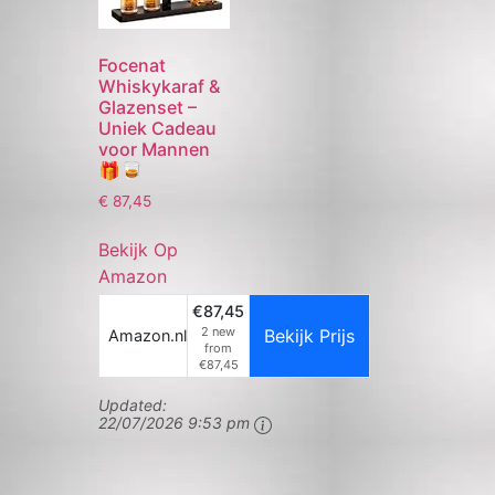
Focenat
Whiskykaraf &
Glazenset –
Uniek Cadeau
voor Mannen
🎁🥃
€
87,45
Bekijk Op
Amazon
€87,45
2 new
Bekijk Prijs
Amazon.nl
from
€87,45
Updated:
22/07/2026 9:53 pm