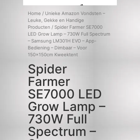
Home
/
Unieke Amazon Vondsten –
Leuke, Gekke en Handige
Producten
/ Spider Farmer SE7000
LED Grow Lamp – 730W Full Spectrum
– Samsung LM301H EVO – App-
Bediening – Dimbaar – Voor
150x150cm Kweektent
Spider
Farmer
SE7000 LED
Grow Lamp –
730W Full
Spectrum –