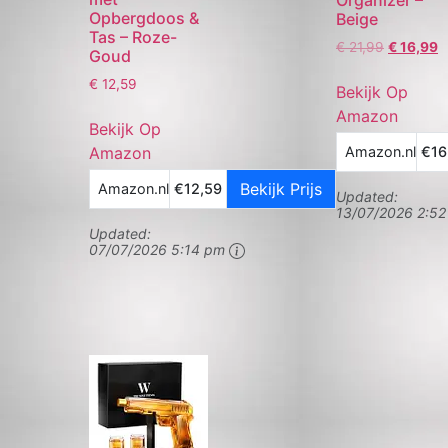
Opbergdoos &
Beige
Tas – Roze-
€
21,99
€
16,99
Goud
€
12,59
Bekijk Op
Amazon
Bekijk Op
Amazon.nl
€16
Amazon
Bekijk Prijs
Amazon.nl
€12,59
Updated:
13/07/2026 2:5
Updated:
07/07/2026 5:14 pm