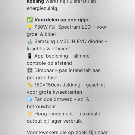
koeling
werkt hij fluisterstil én
energiezuinig.
✅
Voordelen op een rijtje:
💡 730W Full Spectrum LED – voor
groei & bloei
🔬 Samsung LM301H EVO diodes –
krachtig & efficiënt
📱 App-bediening – slimme
controle op afstand
🎛️ Dimbaar – pas intensiteit aan
per groeifase
📏 150x150cm dekking – geschikt
voor grote kweektenten
🧊 Fanloos ontwerp – stil &
betrouwbaar
⚡ Hoog rendement – maximale
output bij lager verbruik
Voor kwekers die op zoek zijn naar