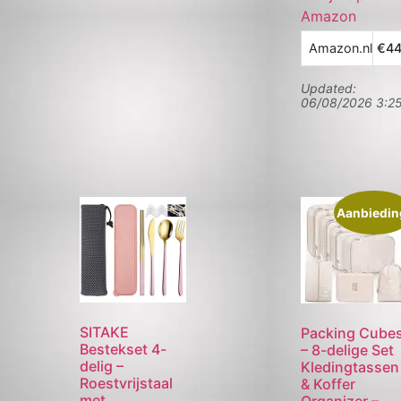
Amazon
Amazon.nl
€44
Updated:
06/08/2026 3:2
Aanbiedin
SITAKE
Packing Cube
Bestekset 4-
– 8-delige Set
delig –
Kledingtassen
Roestvrijstaal
& Koffer
met
Organizer –