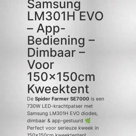
Samsung
LM301H EVO
– App-
Bediening –
Dimbaar –
Voor
150x150cm
Kweektent
De
Spider Farmer SE7000
is een
730W LED-krachtpatser met
Samsung LM301H EVO diodes,
dimbaar & app-gestuurd 🌿
Perfect voor serieuze kweek in
150x150cm kweektenten!