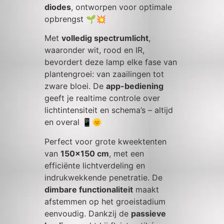
diodes
, ontworpen voor optimale
opbrengst 🌱💥
Met
volledig spectrumlicht
,
waaronder wit, rood en IR,
bevordert deze lamp elke fase van
plantengroei: van zaailingen tot
zware bloei. De
app-bediening
geeft je realtime controle over
lichtintensiteit en schema’s – altijd
en overal 📱🌞
Perfect voor grote kweektenten
van
150×150 cm
, met een
efficiënte lichtverdeling en
indrukwekkende penetratie. De
dimbare functionaliteit
maakt
afstemmen op het groeistadium
eenvoudig. Dankzij de
passieve