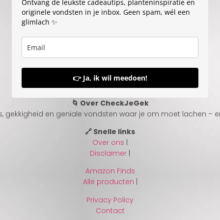
Ontvang de leukste cadeautips, planteninspiratie en
originele vondsten in je inbox. Geen spam, wél een
glimlach ✨
👉 Ja, ik wil meedoen!
🌀 Over CheckJeGek
, gekkigheid en geniale vondsten waar je om moet lachen – en s
🔗 Snelle links
Over ons
|
Disclaimer
|
Amazon Finds
Alle producten
|
Privacy Policy
Contact