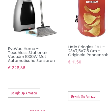
Helix Pringles Etui –
EyeVac Home –
23×7,5×7,5 Cm –
Touchless Stationair
Originele Pennenzak
Vacuüm 1000W Met
Automatische Sensoren
€
11,50
€
328,86
Bekijk Op Amazon
Bekijk Op Amazon