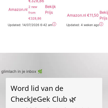
€328,86
Bekijk
2 new
Amazon.nl
Prijs
Beki
from
Amazon.nl
€11,50
Prijs
€328,86
Updated:
14/07/2026 6:42 am
Updated:
4 weken ago
 glimlach in je inbox 🌿
Word lid van de
CheckJeGek Club 🌿