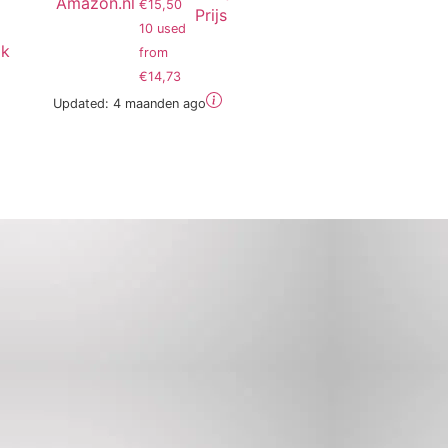
Amazon.nl
€15,50
Prijs
10 used
jk
from
€14,73
Updated:
4 maanden ago