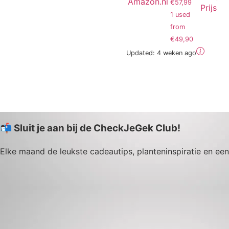
Amazon.nl
€57,99
Prijs
1 used
from
€49,90
Updated:
4 weken ago
📬 Sluit je aan bij de CheckJeGek Club!
Elke maand de leukste cadeautips, planteninspiratie en een