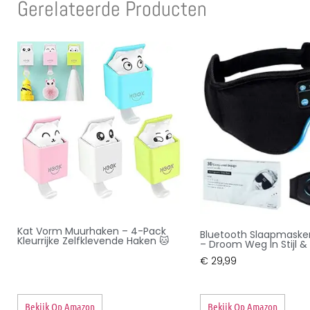
Gerelateerde Producten
Kat Vorm Muurhaken – 4-Pack
Bluetooth Slaapmaske
Kleurrijke Zelfklevende Haken 🐱
– Droom Weg In Stijl & 
€
29,99
Bekijk Op Amazon
Bekijk Op Amazon