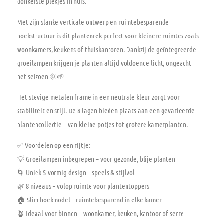
donkerste plekjes in huis.
Met zijn slanke verticale ontwerp en ruimtebesparende
hoekstructuur
is dit plantenrek perfect voor kleinere ruimtes zoals
woonkamers, keukens of thuiskantoren. Dankzij de
geïntegreerde
groeilampen
krijgen je planten altijd voldoende licht, ongeacht
het seizoen 🌞🌱
Het stevige
metalen frame
in een neutrale kleur zorgt voor
stabiliteit en stijl. De 8 lagen bieden plaats aan een gevarieerde
plantencollectie – van kleine potjes tot grotere kamerplanten.
✅
Voordelen op een rijtje:
💡 Groeilampen inbegrepen – voor gezonde, blije planten
🌀 Uniek S-vormig design – speels & stijlvol
🌿 8 niveaus – volop ruimte voor plantentoppers
🏠 Slim hoekmodel – ruimtebesparend in elke kamer
🪴 Ideaal voor binnen – woonkamer, keuken, kantoor of serre