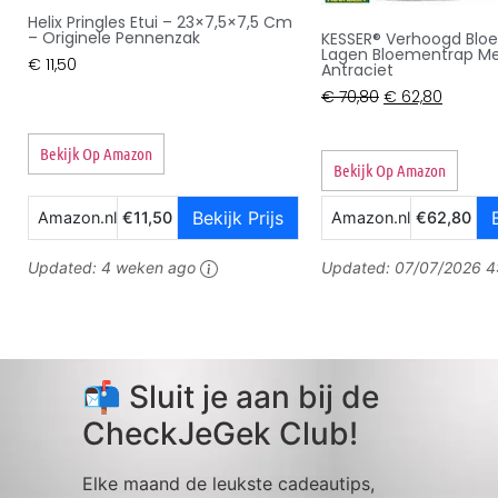
Helix Pringles Etui – 23×7,5×7,5 Cm
– Originele Pennenzak
KESSER® Verhoogd Blo
Lagen Bloementrap Met
€
11,50
Antraciet
€
70,80
€
62,80
Bekijk Op Amazon
Bekijk Op Amazon
Bekijk Prijs
Amazon.nl
€11,50
Amazon.nl
€62,80
Updated:
4 weken ago
Updated:
07/07/2026 4
📬 Sluit je aan bij de
CheckJeGek Club!
Elke maand de leukste cadeautips,