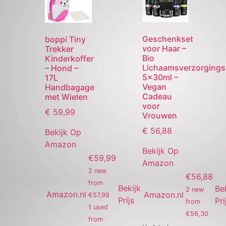
Geschenkset
boppi Tiny
voor Haar –
Trekker
Bio
Kinderkoffer
Lichaamsverzorgings
– Hond –
5x30ml –
17L
Vegan
Handbagage
Cadeau
met Wielen
voor
€
59,99
Vrouwen
€
56,88
Bekijk Op
Amazon
Bekijk Op
€59,99
Amazon
2 new
€56,88
from
Bekijk
Be
2 new
Amazon.nl
Amazon.nl
€57,99
Prijs
Pri
from
1 used
€56,30
from