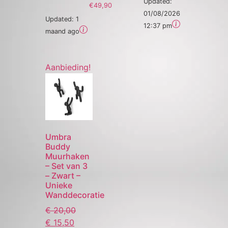
Updated:
€49,90
01/08/2026
Updated:
1
12:37 pm
maand ago
Aanbieding!
Umbra
Buddy
Muurhaken
– Set van 3
– Zwart –
Unieke
Wanddecoratie
€
20,00
€
15,50