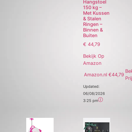
Hangstoel
150 kg –
Met Kussen
& Stalen
Ringen –
Binnen &
Buiten
€
44,79
Bekijk Op
Amazon
Bek
Amazon.nl
€44,79
Pri
Updated:
06/08/2026
3:25 pm