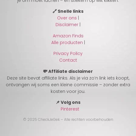
je om moet lachen – en stiekem op wilt klikken.
🔗 Snelle links
Over ons
|
Disclaimer
|
Amazon Finds
Alle producten
|
Privacy Policy
Contact
💸 Affiliate disclaimer
Deze site bevat affiliate links. Als je via zo’n link iets koopt,
ontvangen wij soms een kleine commissie – zonder extra
kosten voor jou.
📌 Volg ons
Pinterest
© 2025 CheckJeGek – Alle rechten voorbehouden