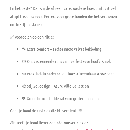
En het beste? Dankzij de
afneembare, wasbare hoes
blijft dit bed
altijd fris en schoon. Perfect voor grote honden die het verdienen
om in stijl te slapen.
✅
Voordelen op een rijtje:
🐾
Extra comfort
– zachte micro velvet bekleding
💤
Ondersteunende randen
– perfect voor hoofd & nek
🧼
Praktisch in onderhoud
– hoes afneembaar & wasbaar
🎨
Stijlvol design
– Azure Villa Collection
🐕
Groot formaat
– ideaal voor grotere honden
Geef je hond de rustplek die hij verdient! 💙
🐶 Heeft je hond liever een nóg knusser plekje?