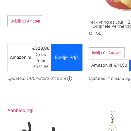
Bekijk Op Amazon
Helix Pringles Etui –
– Originele Pennenz
€
11,50
€328,86
Bekijk Op Amazon
2 new
Bekijk Prijs
Amazon.nl
from
Amazon.nl
€11,50
€328,86
Updated:
14/07/2026 6:42 am
Updated:
1 maand ag
Aanbieding!