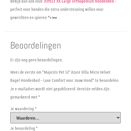
Bekijk dan ook onze
JOYELF XX-Large Orthopedisch Hondenbed
–
perfect voor honden die extra ondersteuning willen voor
gewrichten en spieren 🐾🛏️
Beoordelingen
Er zijn nog geen beoordelingen.
Wees de eerste om “Majestic Pet 52″ Azure Villa Micro Velvet
Bagel Hondenbed – Luxe Comfort voor Jouw Hond” te beoordelen
Je e-mailadres wordt niet gepubliceerd.
Vereiste velden zijn
gemarkeerd met
*
Je waardering
*
Je beoordeling
*