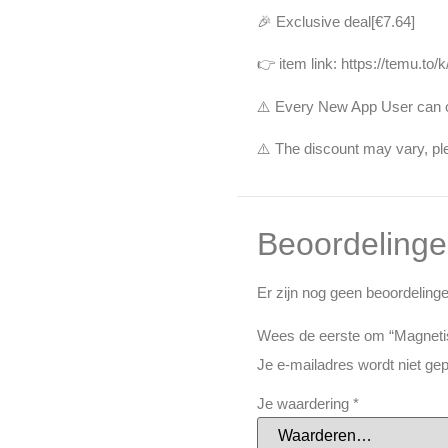
🎉 Exclusive deal[€7.64]
👉 item link: https://temu.to
⚠️ Every New App User can o
⚠️ The discount may vary, ple
Beoordeling
Er zijn nog geen beoordelinge
Wees de eerste om “Magneti
Je e-mailadres wordt niet gep
Je waardering
*