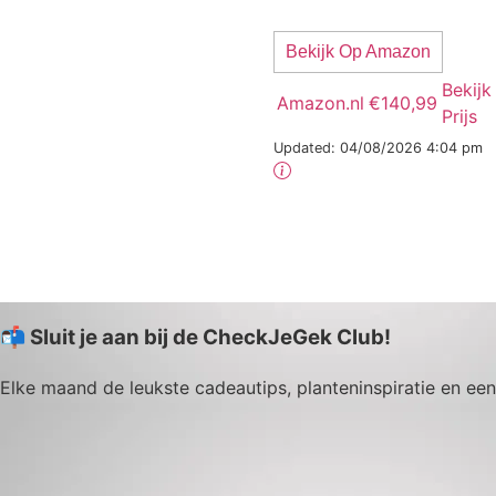
Bekijk Op Amazon
Bekijk
Amazon.nl
€140,99
Prijs
Updated:
04/08/2026 4:04 pm
📬 Sluit je aan bij de CheckJeGek Club!
Elke maand de leukste cadeautips, planteninspiratie en een