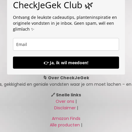
CheckJeGek Club 🌿
Ontvang de leukste cadeautips, planteninspiratie en
originele vondsten in je inbox. Geen spam, wél een
glimlach ✨
👉 Ja, ik wil meedoen!
🌀 Over CheckJeGek
, gekkigheid en geniale vondsten waar je om moet lachen – en s
🔗 Snelle links
Over ons
|
Disclaimer
|
Amazon Finds
Alle producten
|