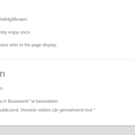
/k/edt4g98xaem
nly enjoy once
ase refer to the page display.
en
n.
sch Bouwwerk” te beoordelen
ubliceerd.
Vereiste velden zijn gemarkeerd met
*