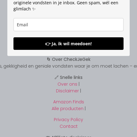
originele vondsten in je inbox. Geen spam, wél een
glimlach ✨
👉 Ja, ik wil meedoen!
🌀 Over CheckJeGek
, gekkigheid en geniale vondsten waar je om moet lachen – en s
🔗 Snelle links
Over ons
|
Disclaimer
|
Amazon Finds
Alle producten
|
Privacy Policy
Contact