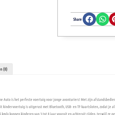
Share
n (0)
 Auto is het perfecte voertuig voor jonge avonturiers! Met zijn afstandsbedie
t kindervoertuig is uitgerust met Bluetooth, USB- en TF-kaartsloten, zodat je al
5 km/u kunnen kinderen van 3 tot 8 jaar vooruit en achteruit rijden, terwijl ze 