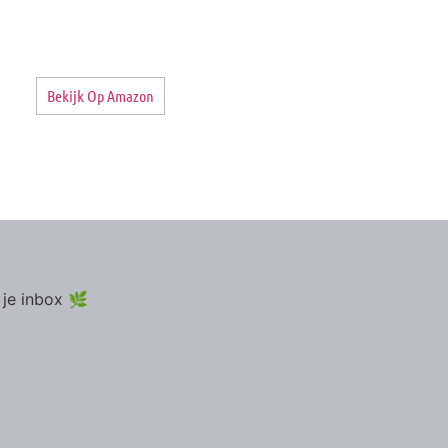
Bekijk Op Amazon
 je inbox 🌿