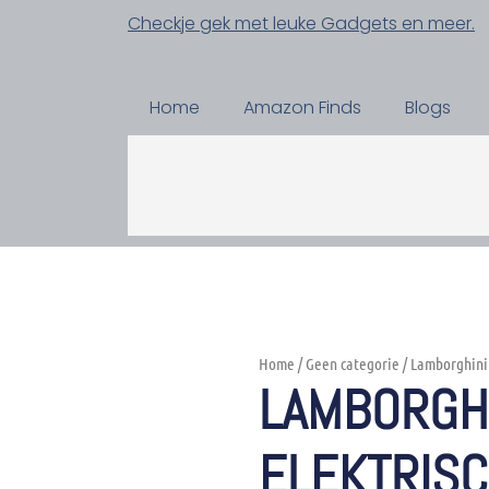
Checkje gek met leuke Gadgets en meer.
Home
Amazon Finds
Blogs
Home
/
Geen categorie
/ Lamborghini
LAMBORGH
ELEKTRIS