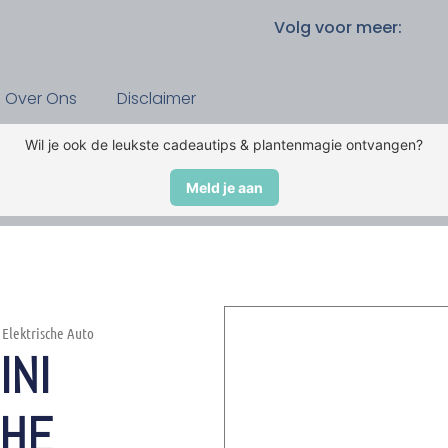
Volg voor meer:
Over Ons
Disclaimer
Wil je ook de leukste cadeautips & plantenmagie ontvangen?
Meld je aan
 Elektrische Auto
INI
CHE