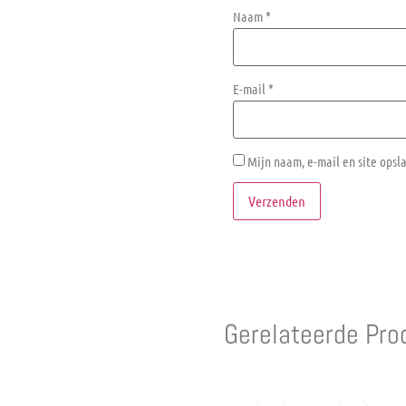
Naam
*
E-mail
*
Mijn naam, e-mail en site opsl
Gerelateerde Pro