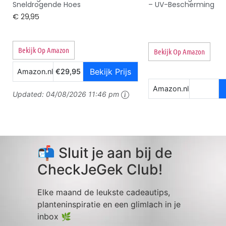
Sneldrogende Hoes
– UV-Bescherming
€
29,95
Bekijk Op Amazon
Bekijk Op Amazon
Bekijk Prijs
Amazon.nl
€29,95
Amazon.nl
Updated:
04/08/2026 11:46 pm
📬 Sluit je aan bij de
CheckJeGek Club!
Elke maand de leukste cadeautips,
planteninspiratie en een glimlach in je
inbox 🌿