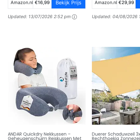
Bekijk Prijs
Amazon.nl
€16,99
Amazon.nl
€29,99
Updated:
13/07/2026 2:52 pm
Updated:
04/08/2026 
ANDAR Quickdry Nekkussen –
Duerer Schaduwzeil 
Geheugenschuim Reiskussen Met
Rechthoekig Zonnezeil