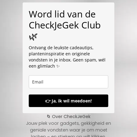
Word lid van de
CheckJeGek Club
🌿
Ontvang de leukste cadeautips,
planteninspiratie en originele
vondsten in je inbox. Geen spam, wél
een glimlach ✨
👉 Ja, ik wil meedoen!
🌀 Over CheckJeGek
Jouw plek voor gadgets, gekkigheid en
geniale vondsten waar je om moet
lachen – en stiekem op wilt klikken.