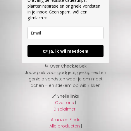
Ontvang de leukste cadeautips,
planteninspiratie en originele vondsten
in je inbox. Geen spam, wél een
glimlach ✨
👉 Ja, ik wil meedoen!
🌀 Over CheckJeGek
Jouw plek voor gadgets, gekkigheid en
geniale vondsten waar je om moet
lachen – en stiekem op wilt klikken.
🔗 Snelle links
Over ons
|
Disclaimer
|
Amazon Finds
Alle producten
|