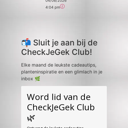
04/08/2026
4:04 pm
📬 Sluit je aan bij de
CheckJeGek Club!
Elke maand de leukste cadeautips,
planteninspiratie en een glimlach in je
inbox 🌿
Word lid van de
CheckJeGek Club
🌿