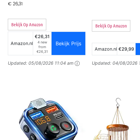
€
26,31
Bekijk Op Amazon
Bekijk Op Amazon
€26,31
4 new
Bekijk Prijs
Amazon.nl
from
Amazon.nl
€29,99
€26,31
Updated:
05/08/2026 11:04 am
Updated:
04/08/2026 