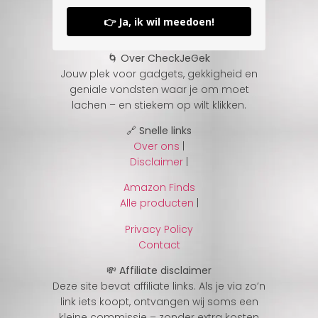
👉 Ja, ik wil meedoen!
🌀 Over CheckJeGek
Jouw plek voor gadgets, gekkigheid en
geniale vondsten waar je om moet
lachen – en stiekem op wilt klikken.
🔗 Snelle links
Over ons
|
Disclaimer
|
Amazon Finds
Alle producten
|
Privacy Policy
Contact
💸 Affiliate disclaimer
Deze site bevat affiliate links. Als je via zo’n
link iets koopt, ontvangen wij soms een
kleine commissie – zonder extra kosten