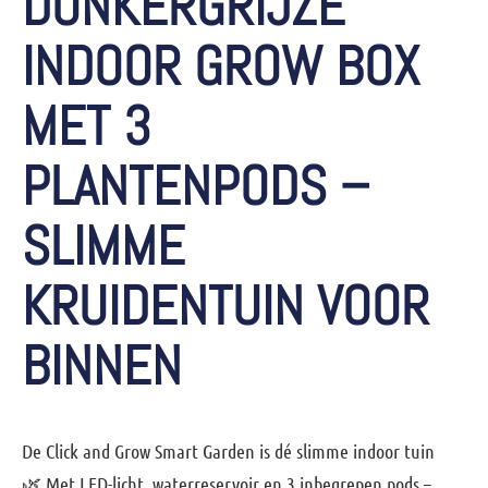
DONKERGRIJZE
INDOOR GROW BOX
MET 3
PLANTENPODS –
SLIMME
KRUIDENTUIN VOOR
BINNEN
De
Click and Grow Smart Garden
is dé slimme indoor tuin
🌿 Met LED-licht, waterreservoir en 3 inbegrepen pods –