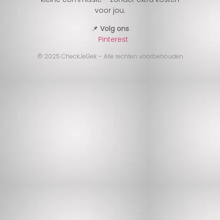
voor jou.
📌 Volg ons
Pinterest
© 2025 CheckJeGek – Alle rechten voorbehouden