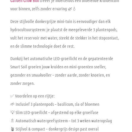
Garden Grow Box
creëer je moeiteloos een bloeiende
kruidentuin
voor binnen
, zelfs zonder ervaring 🌿💧
Deze
stijlvolle donkergrijze mini-tuin
is eenvoudiger dan elk
hydrocultuursysteem: je plaatst de meegeleverde
3 plantenpods
,
vult het reservoir met water, steekt de stekker in het stopcontact,
en de slimme technologie doet de rest.
Dankzij het
automatische LED-groeilicht
en de
gepatenteerde
Smart Soil
groeien jouw kruiden en mini-groenten sneller,
gezonder en smaakvoller – zonder aarde, zonder knoeien, en
zonder zorgen.
✅
Voordelen op een rijtje:
🌱 Inclusief 3 plantenpods – basilicum, sla of bloemen
💡 Slim LED-groeilicht – afgestemd op elke groeifase
🚿 Automatisch watergeefsysteem – tot 3 weken wateropslag
🪴 Stijlvol & compact – donkergrijs design past overal