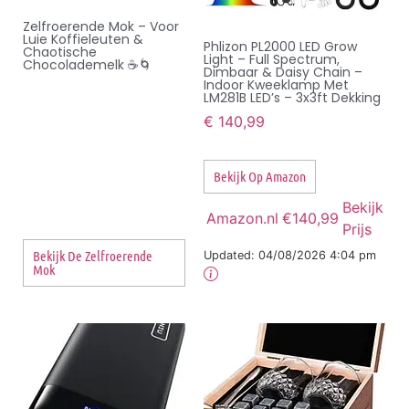
Zelfroerende Mok – Voor
Luie Koffieleuten &
Phlizon PL2000 LED Grow
Chaotische
Light – Full Spectrum,
Chocolademelk ☕🌀
Dimbaar & Daisy Chain –
Indoor Kweeklamp Met
LM281B LED’s – 3x3ft Dekking
€
140,99
Bekijk Op Amazon
Bekijk
Amazon.nl
€140,99
Prijs
Bekijk De Zelfroerende
Updated:
04/08/2026 4:04 pm
Mok