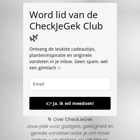
Word lid van de
CheckJeGek Club
🌿
Ontvang de leukste cadeautips,
planteninspiratie en originele
vondsten in je inbox. Geen spam, wél
een glimlach ✨
👉 Ja, ik wil meedoen!
🌀 Over CheckJeGek
Jouw plek voor gadgets, gekkigheid en
geniale vondsten waar je om moet
lachen – en stiekem op wilt klikken.