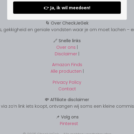
👉 Ja, ik wil meedoen!
🌀 Over CheckJeGek
, gekkigheid en geniale vondsten waar je om moet lachen – en s
🔗 Snelle links
Over ons
|
Disclaimer
|
Amazon Finds
Alle producten
|
Privacy Policy
Contact
💸 Affiliate disclaimer
s je via zo’n link iets koopt, ontvangen wij soms een kleine commi
📌 Volg ons
Pinterest