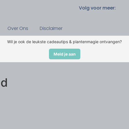
Volg voor meer:
Over Ons
Disclaimer
Wil je ook de leukste cadeautips & plantenmagie ontvangen?
Meld je aan
”
nd