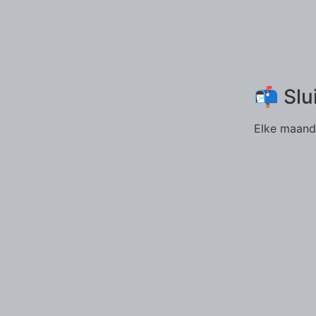
📬 Slu
Elke maand 