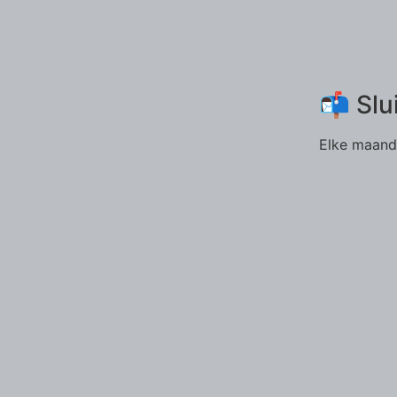
📬 Slu
Elke maand 