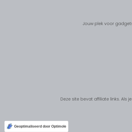
Jouw plek voor gadgets
Deze site bevat affiliate links. Al
Geoptimaliseerd door Optimole