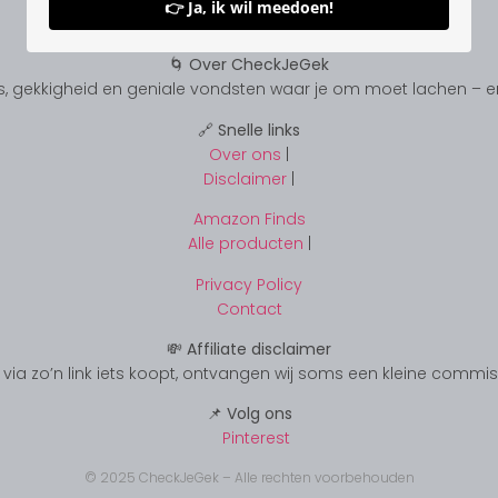
👉 Ja, ik wil meedoen!
🌀 Over CheckJeGek
, gekkigheid en geniale vondsten waar je om moet lachen – en s
🔗 Snelle links
Over ons
|
Disclaimer
|
Amazon Finds
Alle producten
|
Privacy Policy
Contact
💸 Affiliate disclaimer
s je via zo’n link iets koopt, ontvangen wij soms een kleine commi
📌 Volg ons
Pinterest
© 2025 CheckJeGek – Alle rechten voorbehouden