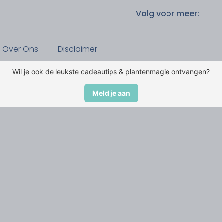
Volg voor meer:
Over Ons
Disclaimer
Wil je ook de leukste cadeautips & plantenmagie ontvangen?
Meld je aan