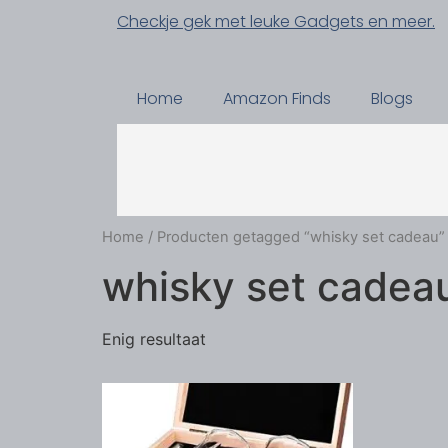
Checkje gek met leuke Gadgets en meer.
Home
Amazon Finds
Blogs
Home
/ Producten getagged “whisky set cadeau”
whisky set cadea
Enig resultaat