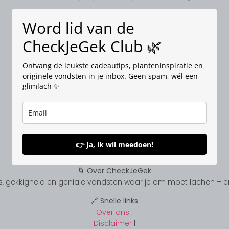
Word lid van de
CheckJeGek Club 🌿
Ontvang de leukste cadeautips, planteninspiratie en
originele vondsten in je inbox. Geen spam, wél een
glimlach ✨
👉 Ja, ik wil meedoen!
🌀 Over CheckJeGek
, gekkigheid en geniale vondsten waar je om moet lachen – en s
🔗 Snelle links
Over ons
|
Disclaimer
|