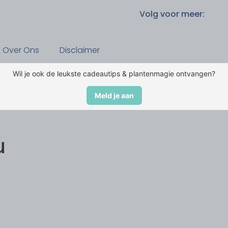
Volg voor meer:
Over Ons
Disclaimer
Wil je ook de leukste cadeautips & plantenmagie ontvangen?
Meld je aan
u