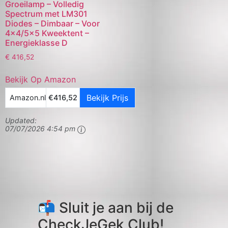
Groeilamp – Volledig
Spectrum met LM301
Diodes – Dimbaar – Voor
4×4/5×5 Kweektent –
Energieklasse D
€
416,52
Bekijk Op Amazon
Bekijk Prijs
Amazon.nl
€416,52
Updated:
07/07/2026 4:54 pm
📬 Sluit je aan bij de
CheckJeGek Club!