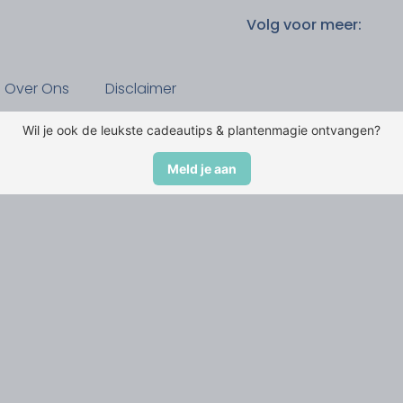
Volg voor meer:
Over Ons
Disclaimer
Wil je ook de leukste cadeautips & plantenmagie ontvangen?
Meld je aan