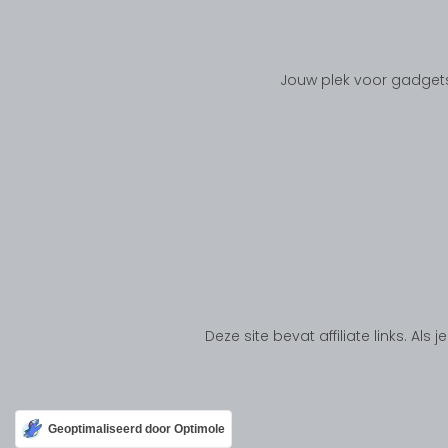
Jouw plek voor gadgets
Deze site bevat affiliate links. Al
Geoptimaliseerd door Optimole