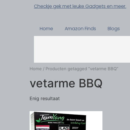
Checkje gek met leuke Gadgets en meer.
Home
Amazon Finds
Blogs
Home
/ Producten getagged “vetarme BBQ”
vetarme BBQ
Enig resultaat