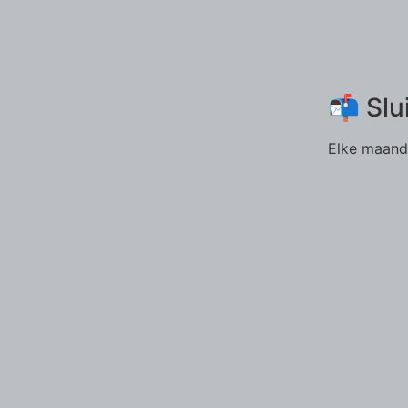
📬 Slu
Elke maand 