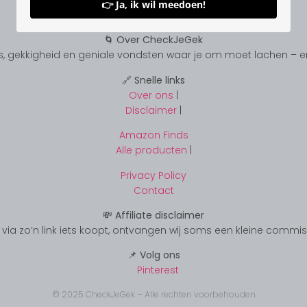
👉 Ja, ik wil meedoen!
🌀 Over CheckJeGek
, gekkigheid en geniale vondsten waar je om moet lachen – en s
🔗 Snelle links
Over ons
|
Disclaimer
|
Amazon Finds
Alle producten
|
Privacy Policy
Contact
💸 Affiliate disclaimer
s je via zo’n link iets koopt, ontvangen wij soms een kleine commi
📌 Volg ons
Pinterest
© 2025 CheckJeGek – Alle rechten voorbehouden