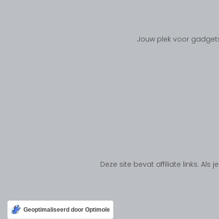
Jouw plek voor gadgets
Deze site bevat affiliate links. Al
Geoptimaliseerd door Optimole