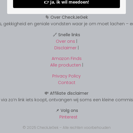
👉 Ja, ik wil meedoen!
🌀 Over CheckJeGek
, gekkigheid en geniale vondsten waar je om moet lachen – en s
🔗 Snelle links
Over ons
|
Disclaimer
|
Amazon Finds
Alle producten
|
Privacy Policy
Contact
💸 Affiliate disclaimer
s je via zo’n link iets koopt, ontvangen wij soms een kleine commi
📌 Volg ons
Pinterest
© 2025 CheckJeGek – Alle rechten voorbehouden