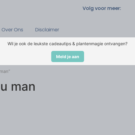
Volg voor meer:
Over Ons
Disclaimer
Wil je ook de leukste cadeautips & plantenmagie ontvangen?
Meld je aan
 man”
au man