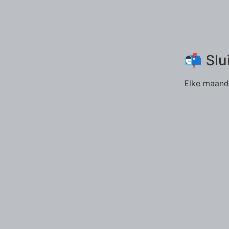
📬 Slu
Elke maand 