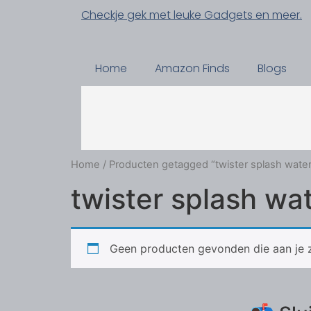
Checkje gek met leuke Gadgets en meer.
Home
Amazon Finds
Blogs
Home
/ Producten getagged “twister splash water
twister splash wa
Geen producten gevonden die aan je z