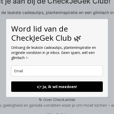
it je aan bij de CheckJeGek Club!
de leukste cadeautips, planteninspiratie en een glimlach in
Word lid van de
CheckJeGek Club 🌿
Ontvang de leukste cadeautips, planteninspiratie en
originele vondsten in je inbox. Geen spam, wél een
glimlach ✨
👉 Ja, ik wil meedoen!
🌀 Over CheckJeGek
, gekkigheid en geniale vondsten waar je om moet lachen – en s