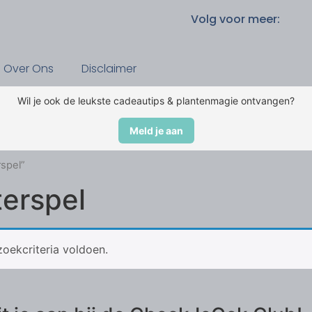
Volg voor meer:
Over Ons
Disclaimer
Wil je ook de leukste cadeautips & plantenmagie ontvangen?
Meld je aan
spel”
terspel
oekcriteria voldoen.