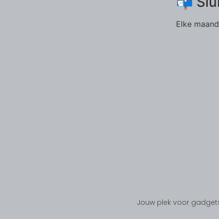
📬 Slu
Elke maand 
Jouw plek voor gadgets