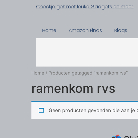
Checkje gek met leuke Gadgets en meer.
Home
Amazon Finds
Blogs
Home
/ Producten getagged “ramenkom rvs”
ramenkom rvs
Geen producten gevonden die aan je z