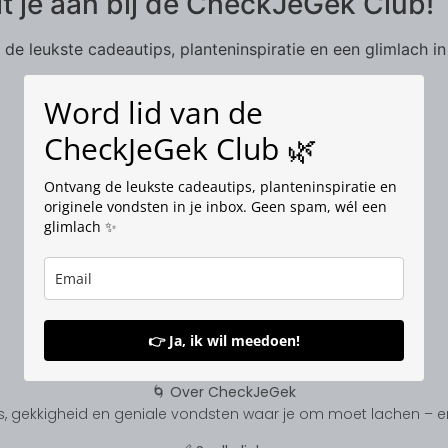
it je aan bij de CheckJeGek Club!
de leukste cadeautips, planteninspiratie en een glimlach in
Word lid van de
CheckJeGek Club 🌿
Ontvang de leukste cadeautips, planteninspiratie en
originele vondsten in je inbox. Geen spam, wél een
glimlach ✨
👉 Ja, ik wil meedoen!
🌀 Over CheckJeGek
, gekkigheid en geniale vondsten waar je om moet lachen – en s