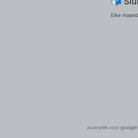
📬 Slu
Elke maand 
Jouw plek voor gadgets