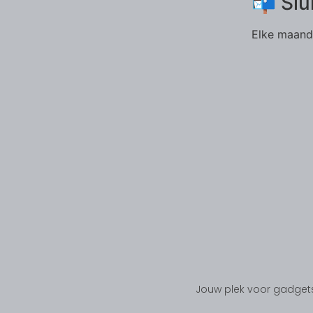
📬 Slu
Elke maand 
Jouw plek voor gadgets