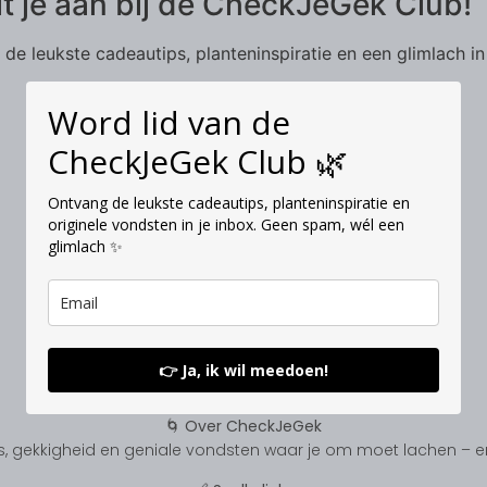
it je aan bij de CheckJeGek Club!
de leukste cadeautips, planteninspiratie en een glimlach in
Word lid van de
CheckJeGek Club 🌿
Ontvang de leukste cadeautips, planteninspiratie en
originele vondsten in je inbox. Geen spam, wél een
glimlach ✨
👉 Ja, ik wil meedoen!
🌀 Over CheckJeGek
, gekkigheid en geniale vondsten waar je om moet lachen – en s