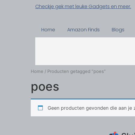
Checkje gek met leuke Gadgets en meer.
Home
Amazon Finds
Blogs
Home
/ Producten getagged “poes”
poes
Geen producten gevonden die aan je z