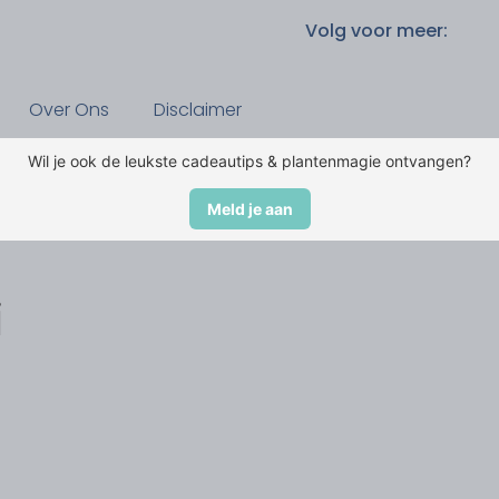
Volg voor meer:
Over Ons
Disclaimer
Wil je ook de leukste cadeautips & plantenmagie ontvangen?
Meld je aan
i