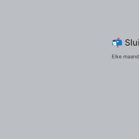
📬 Slu
Elke maand 