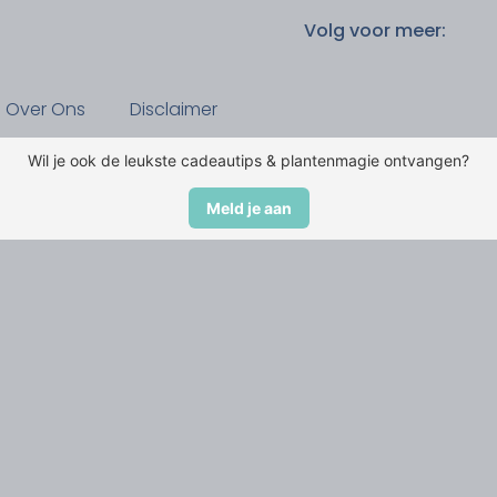
Volg voor meer:
Over Ons
Disclaimer
Wil je ook de leukste cadeautips & plantenmagie ontvangen?
Meld je aan