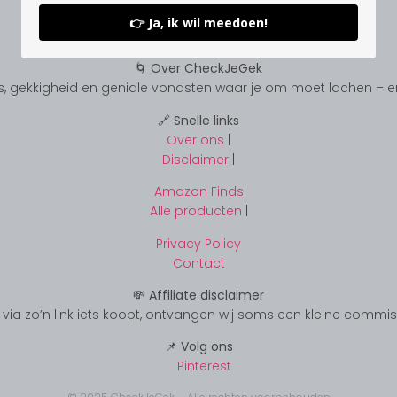
👉 Ja, ik wil meedoen!
🌀 Over CheckJeGek
, gekkigheid en geniale vondsten waar je om moet lachen – en s
🔗 Snelle links
Over ons
|
Disclaimer
|
Amazon Finds
Alle producten
|
Privacy Policy
Contact
💸 Affiliate disclaimer
s je via zo’n link iets koopt, ontvangen wij soms een kleine commi
📌 Volg ons
Pinterest