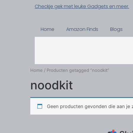
Checkje gek met leuke Gadgets en meer.
Home
Amazon Finds
Blogs
Home
/ Producten getagged “noodkit”
noodkit
Geen producten gevonden die aan je z