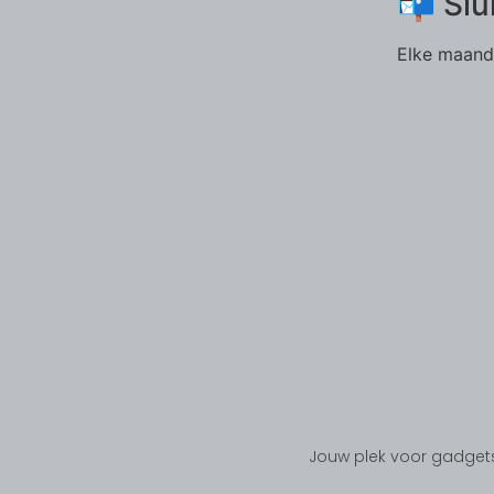
📬 Slu
Elke maand 
Jouw plek voor gadgets