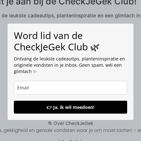
it je aan bij de CheckJeGek Club!
de leukste cadeautips, planteninspiratie en een glimlach in
Word lid van de
CheckJeGek Club 🌿
Ontvang de leukste cadeautips, planteninspiratie en
originele vondsten in je inbox. Geen spam, wél een
glimlach ✨
👉 Ja, ik wil meedoen!
🌀 Over CheckJeGek
, gekkigheid en geniale vondsten waar je om moet lachen – en s