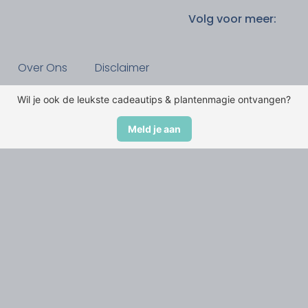
Volg voor meer:
Over Ons
Disclaimer
Wil je ook de leukste cadeautips & plantenmagie ontvangen?
Meld je aan