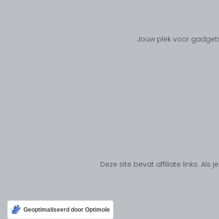
Jouw plek voor gadgets
Deze site bevat affiliate links. Al
Geoptimaliseerd door Optimole