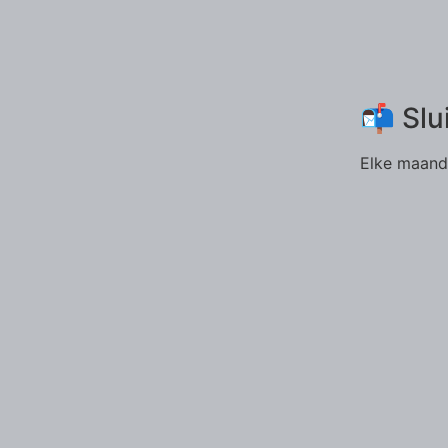
📬 Slu
Elke maand 