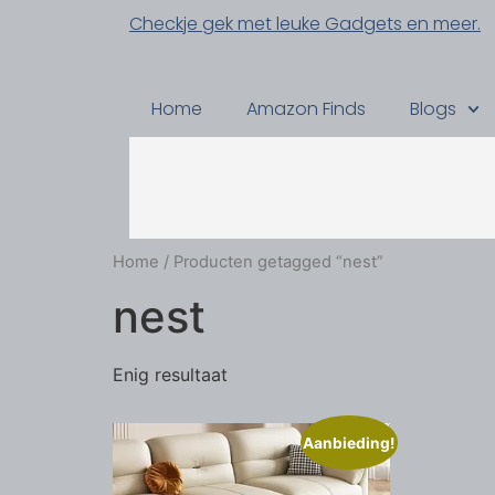
Checkje gek met leuke Gadgets en meer.
Home
Amazon Finds
Blogs
Home
/ Producten getagged “nest”
nest
Enig resultaat
Aanbieding!