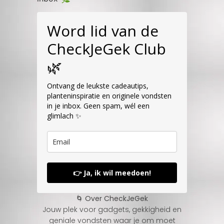
Word lid van de
CheckJeGek Club
🌿
Ontvang de leukste cadeautips,
planteninspiratie en originele vondsten
in je inbox. Geen spam, wél een
glimlach ✨
👉 Ja, ik wil meedoen!
🌀 Over CheckJeGek
Jouw plek voor gadgets, gekkigheid en
geniale vondsten waar je om moet