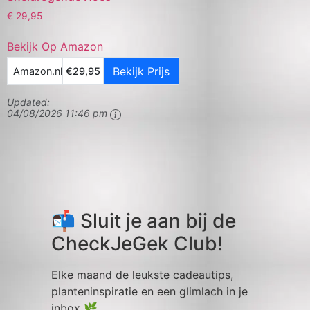
€
29,95
Bekijk Op Amazon
Bekijk Prijs
Amazon.nl
€29,95
Updated:
04/08/2026 11:46 pm
📬 Sluit je aan bij de
CheckJeGek Club!
Elke maand de leukste cadeautips,
planteninspiratie en een glimlach in je
inbox 🌿