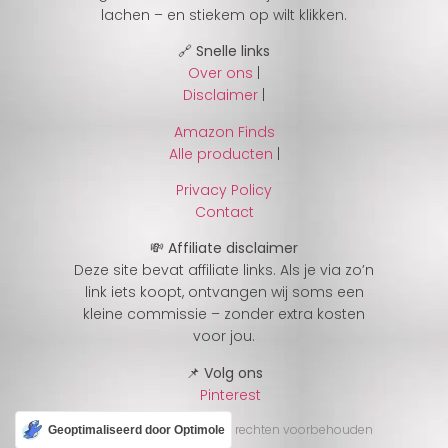
lachen – en stiekem op wilt klikken.
🔗 Snelle links
Over ons
|
Disclaimer
|
Amazon Finds
Alle producten
|
Privacy Policy
Contact
💸 Affiliate disclaimer
Deze site bevat affiliate links. Als je via zo’n
link iets koopt, ontvangen wij soms een
kleine commissie – zonder extra kosten
voor jou.
📌 Volg ons
Pinterest
© 2025 CheckJeGek – Alle rechten voorbehouden
Geoptimaliseerd door Optimole