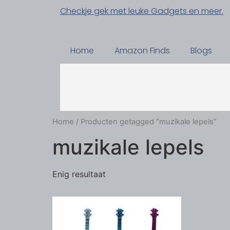
Checkje gek met leuke Gadgets en meer.
Home
Amazon Finds
Blogs
Home
/ Producten getagged “muzikale lepels”
muzikale lepels
Enig resultaat