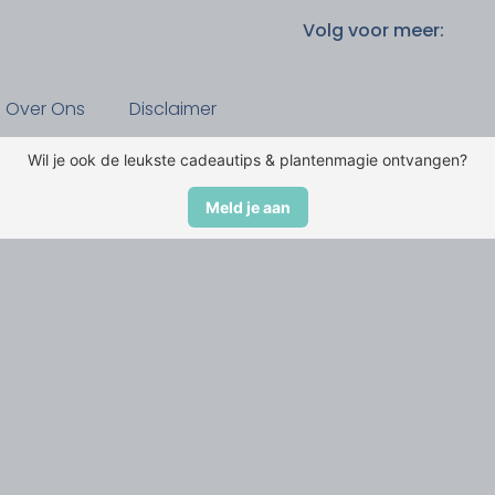
Volg voor meer:
Over Ons
Disclaimer
Wil je ook de leukste cadeautips & plantenmagie ontvangen?
Meld je aan