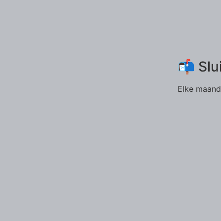
📬 Slu
Elke maand 