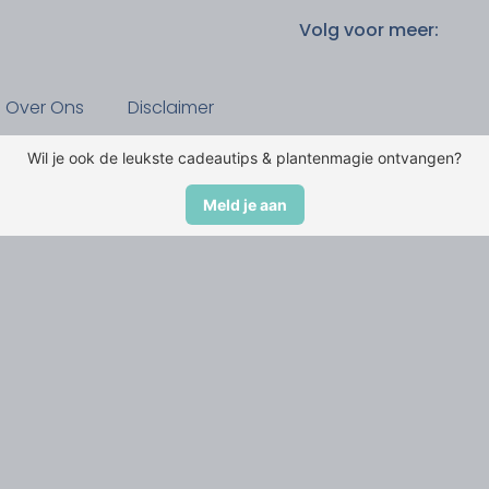
Volg voor meer:
Over Ons
Disclaimer
Wil je ook de leukste cadeautips & plantenmagie ontvangen?
Meld je aan