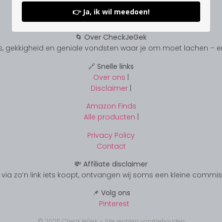
👉 Ja, ik wil meedoen!
🌀 Over CheckJeGek
, gekkigheid en geniale vondsten waar je om moet lachen – en s
🔗 Snelle links
Over ons
|
Disclaimer
|
Amazon Finds
Alle producten
|
Privacy Policy
Contact
💸 Affiliate disclaimer
s je via zo’n link iets koopt, ontvangen wij soms een kleine commi
📌 Volg ons
Pinterest
© 2025 CheckJeGek – Alle rechten voorbehouden