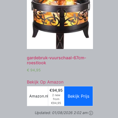
gardebruk-vuurschaal-67cm-
roestlook
€
94,95
Bekijk Op Amazon
€94,95
2 new
Bekijk Prijs
Amazon.nl
from
€94,95
Updated:
01/08/2026 2:02 am