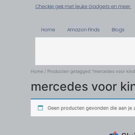
Checkje gek met leuke Gadgets en meer.
Home
Amazon Finds
Blogs
Home
/ Producten getagged “mercedes voor kind
mercedes voor ki
Geen producten gevonden die aan je z