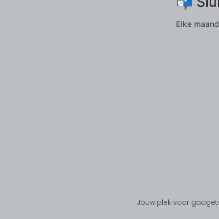
📬 Slu
Elke maand 
Jouw plek voor gadgets