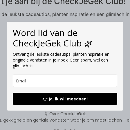
it je aan bij de CheckJeGek Club!
de leukste cadeautips, planteninspiratie en een glimlach in
Word lid van de
CheckJeGek Club 🌿
Ontvang de leukste cadeautips, planteninspiratie en
originele vondsten in je inbox. Geen spam, wél een
glimlach ✨
👉 Ja, ik wil meedoen!
🌀 Over CheckJeGek
, gekkigheid en geniale vondsten waar je om moet lachen – en s