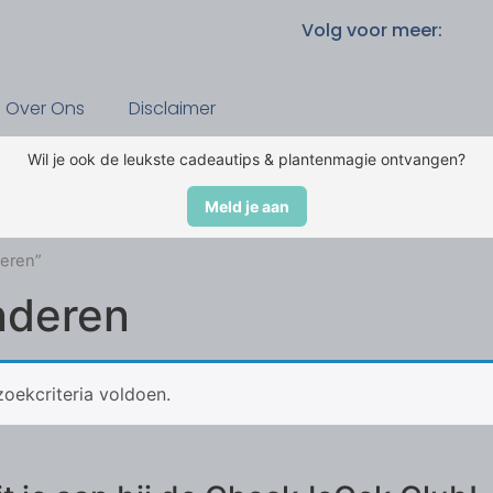
Volg voor meer:
Over Ons
Disclaimer
Wil je ook de leukste cadeautips & plantenmagie ontvangen?
Meld je aan
eren”
nderen
oekcriteria voldoen.