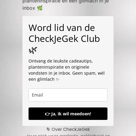
planteninspiratie en een glimlach in je
inbox 🌿
Word lid van de
CheckJeGek Club
🌿
Ontvang de leukste cadeautips,
planteninspiratie en originele
vondsten in je inbox. Geen spam, wél
een glimlach ✨
👉 Ja, ik wil meedoen!
🌀 Over CheckJeGek
Jouw plek voor gadgets, gekkigheid en