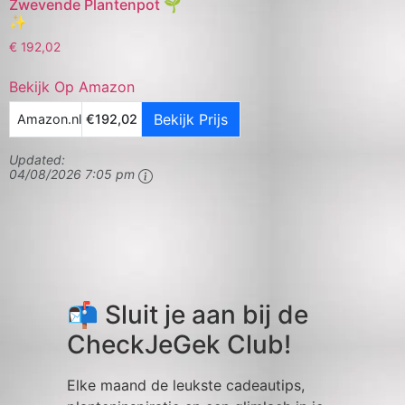
Zwevende Plantenpot 🌱
✨
€
192,02
Bekijk Op Amazon
Bekijk Prijs
Amazon.nl
€192,02
Updated:
04/08/2026 7:05 pm
📬 Sluit je aan bij de
CheckJeGek Club!
Elke maand de leukste cadeautips,