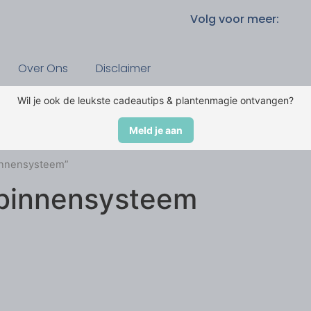
Volg voor meer:
Over Ons
Disclaimer
Wil je ook de leukste cadeautips & plantenmagie ontvangen?
Meld je aan
binnensysteem”
 binnensysteem