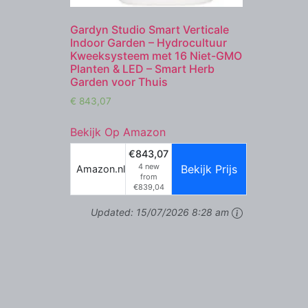
Gardyn Studio Smart Verticale
Indoor Garden – Hydrocultuur
Kweeksysteem met 16 Niet-GMO
Planten & LED – Smart Herb
Garden voor Thuis
€
843,07
Bekijk Op Amazon
€843,07
4 new
Bekijk Prijs
Amazon.nl
from
€839,04
Updated:
15/07/2026 8:28 am