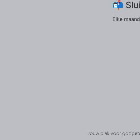
📬 Slu
Elke maand 
Jouw plek voor gadgets