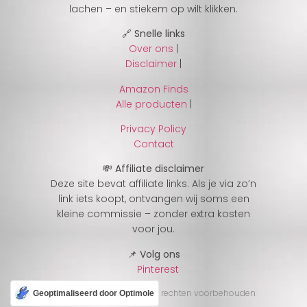
lachen – en stiekem op wilt klikken.
🔗 Snelle links
Over ons
|
Disclaimer
|
Amazon Finds
Alle producten
|
Privacy Policy
Contact
💸 Affiliate disclaimer
Deze site bevat affiliate links. Als je via zo’n
link iets koopt, ontvangen wij soms een
kleine commissie – zonder extra kosten
voor jou.
📌 Volg ons
Pinterest
© 2025 CheckJeGek – Alle rechten voorbehouden
Geoptimaliseerd door Optimole