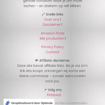
geniale vondsten waar je om moet
lachen – en stiekem op wilt klikken.
🔗 Snelle links
Over ons
|
Disclaimer
|
Amazon Finds
Alle producten
|
Privacy Policy
Contact
💸 Affiliate disclaimer
Deze site bevat affiliate links. Als je via zo’n
link iets koopt, ontvangen wij soms een
kleine commissie – zonder extra kosten
voor jou.
📌 Volg ons
Pinterest
© 2025 CheckJeGek – Alle rechten voorbehouden
Geoptimaliseerd door Optimole