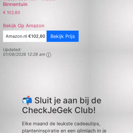
Binnentuin
€
102,60
Bekijk Op Amazon
Bekijk Prijs
Amazon.nl
€102,60
Updated:
01/08/2026 12:28 am
📬 Sluit je aan bij de
CheckJeGek Club!
Elke maand de leukste cadeautips,
planteninspiratie en een glimlach in je