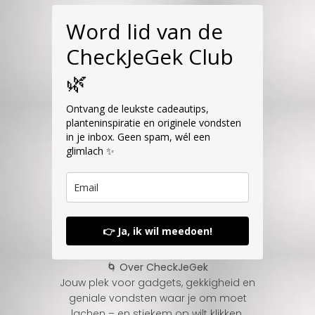
Word lid van de
CheckJeGek Club
🌿
Ontvang de leukste cadeautips,
planteninspiratie en originele vondsten
in je inbox. Geen spam, wél een
glimlach ✨
👉 Ja, ik wil meedoen!
🌀 Over CheckJeGek
Jouw plek voor gadgets, gekkigheid en
geniale vondsten waar je om moet
lachen – en stiekem op wilt klikken.