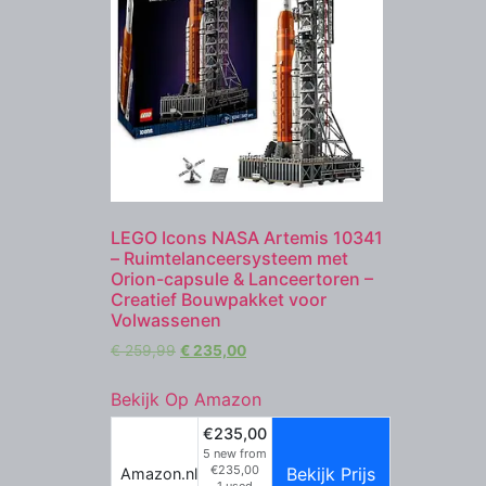
LEGO Icons NASA Artemis 10341
– Ruimtelanceersysteem met
Orion-capsule & Lanceertoren –
Creatief Bouwpakket voor
Volwassenen
€
259,99
€
235,00
Bekijk Op Amazon
€235,00
5 new from
€235,00
Bekijk Prijs
Amazon.nl
1 used