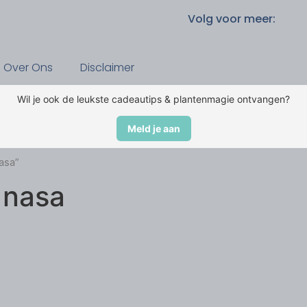
Volg voor meer:
Over Ons
Disclaimer
Wil je ook de leukste cadeautips & plantenmagie ontvangen?
Meld je aan
asa”
 nasa