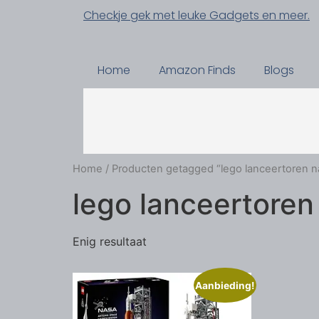
Checkje gek met leuke Gadgets en meer.
Home
Amazon Finds
Blogs
Home
/ Producten getagged “lego lanceertoren n
lego lanceertoren
Enig resultaat
Aanbieding!