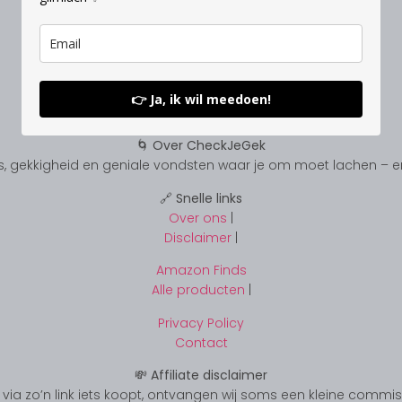
👉 Ja, ik wil meedoen!
🌀 Over CheckJeGek
, gekkigheid en geniale vondsten waar je om moet lachen – en s
🔗 Snelle links
Over ons
|
Disclaimer
|
Amazon Finds
Alle producten
|
Privacy Policy
Contact
💸 Affiliate disclaimer
s je via zo’n link iets koopt, ontvangen wij soms een kleine commi