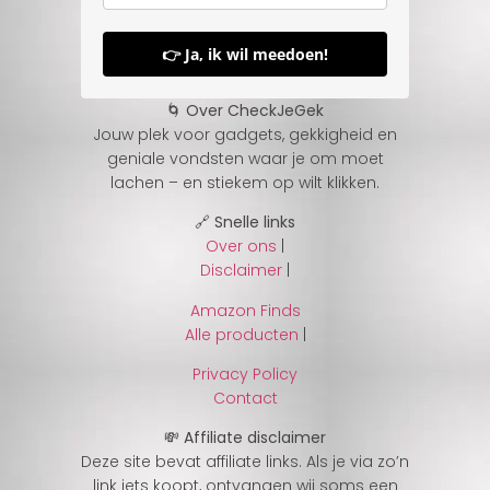
👉 Ja, ik wil meedoen!
🌀 Over CheckJeGek
Jouw plek voor gadgets, gekkigheid en
geniale vondsten waar je om moet
lachen – en stiekem op wilt klikken.
🔗 Snelle links
Over ons
|
Disclaimer
|
Amazon Finds
Alle producten
|
Privacy Policy
Contact
💸 Affiliate disclaimer
Deze site bevat affiliate links. Als je via zo’n
link iets koopt, ontvangen wij soms een