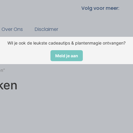
Volg voor meer:
Over Ons
Disclaimer
Wil je ook de leukste cadeautips & plantenmagie ontvangen?
Meld je aan
en”
ken