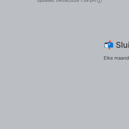
Updated:
04/08/2026 1:39 pm
📬 Slu
Elke maand 