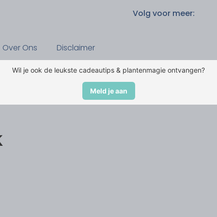
Volg voor meer:
Over Ons
Disclaimer
Wil je ook de leukste cadeautips & plantenmagie ontvangen?
Meld je aan
k