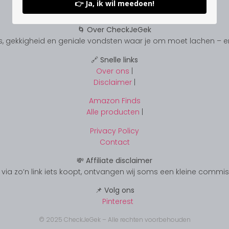
👉 Ja, ik wil meedoen!
🌀 Over CheckJeGek
, gekkigheid en geniale vondsten waar je om moet lachen – en s
🔗 Snelle links
Over ons
|
Disclaimer
|
Amazon Finds
Alle producten
|
Privacy Policy
Contact
💸 Affiliate disclaimer
s je via zo’n link iets koopt, ontvangen wij soms een kleine commi
📌 Volg ons
Pinterest
© 2025 CheckJeGek – Alle rechten voorbehouden