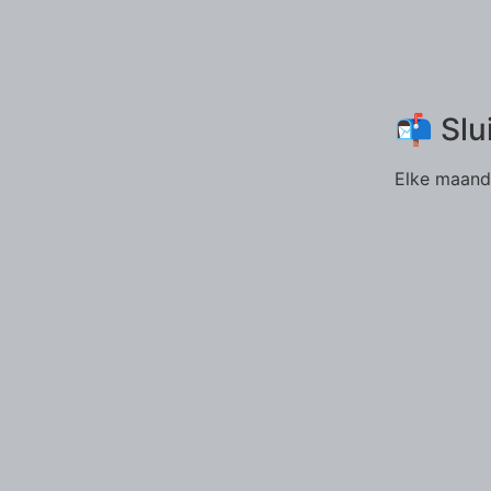
📬 Slu
Elke maand 