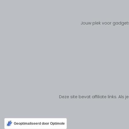
Jouw plek voor gadgets
Deze site bevat affiliate links. Al
Geoptimaliseerd door Optimole