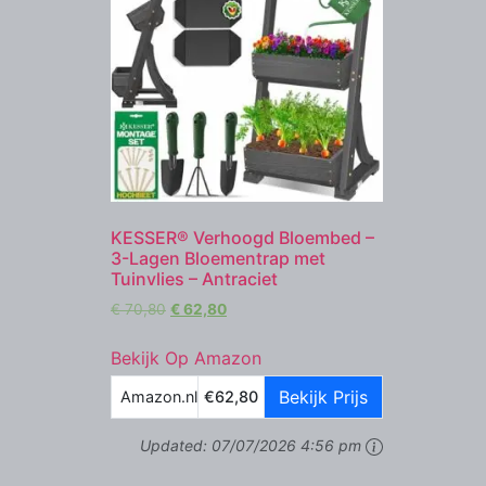
KESSER® Verhoogd Bloembed –
3-Lagen Bloementrap met
Tuinvlies – Antraciet
€
70,80
€
62,80
Bekijk Op Amazon
Bekijk Prijs
Amazon.nl
€62,80
Updated:
07/07/2026 4:56 pm