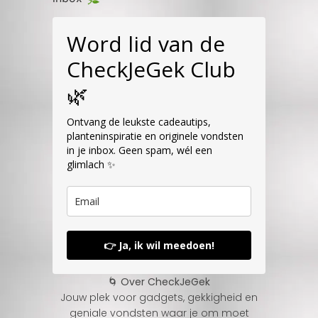
Word lid van de
CheckJeGek Club
🌿
Ontvang de leukste cadeautips,
planteninspiratie en originele vondsten
in je inbox. Geen spam, wél een
glimlach ✨
👉 Ja, ik wil meedoen!
🌀 Over CheckJeGek
Jouw plek voor gadgets, gekkigheid en
geniale vondsten waar je om moet