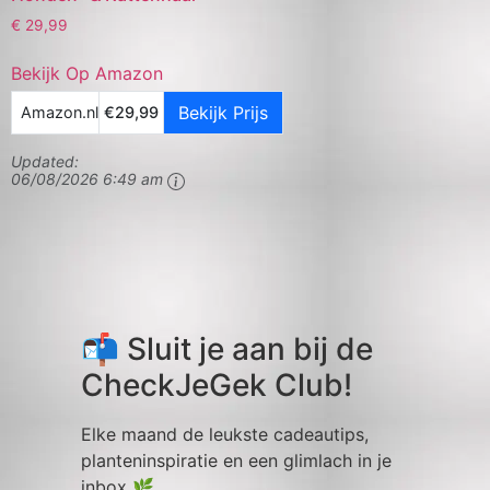
€
29,99
Bekijk Op Amazon
Bekijk Prijs
Amazon.nl
€29,99
Updated:
06/08/2026 6:49 am
📬 Sluit je aan bij de
CheckJeGek Club!
Elke maand de leukste cadeautips,
planteninspiratie en een glimlach in je
inbox 🌿