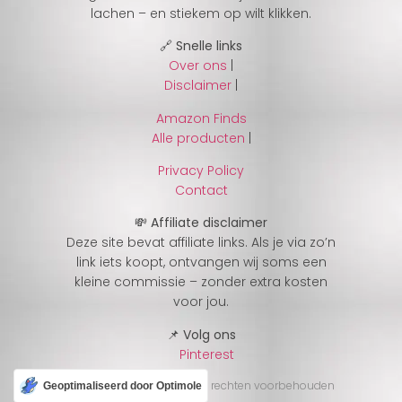
lachen – en stiekem op wilt klikken.
🔗 Snelle links
Over ons
|
Disclaimer
|
Amazon Finds
Alle producten
|
Privacy Policy
Contact
💸 Affiliate disclaimer
Deze site bevat affiliate links. Als je via zo’n
link iets koopt, ontvangen wij soms een
kleine commissie – zonder extra kosten
voor jou.
📌 Volg ons
Pinterest
© 2025 CheckJeGek – Alle rechten voorbehouden
Geoptimaliseerd door Optimole