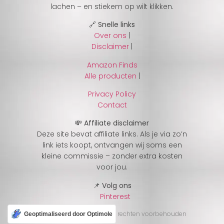
lachen – en stiekem op wilt klikken.
🔗 Snelle links
Over ons
|
Disclaimer
|
Amazon Finds
Alle producten
|
Privacy Policy
Contact
💸 Affiliate disclaimer
Deze site bevat affiliate links. Als je via zo’n
link iets koopt, ontvangen wij soms een
kleine commissie – zonder extra kosten
voor jou.
📌 Volg ons
Pinterest
© 2025 CheckJeGek – Alle rechten voorbehouden
Geoptimaliseerd door Optimole